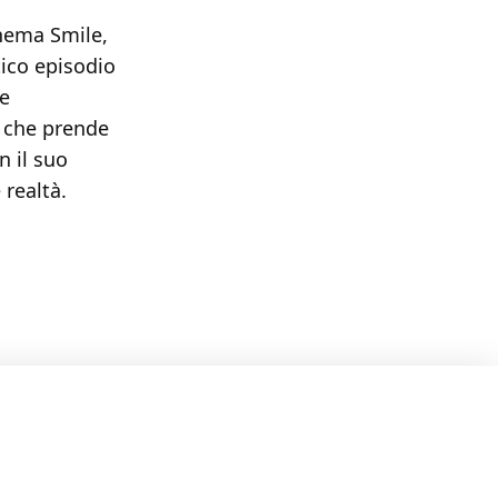
cinema Smile,
tico episodio
ne
e che prende
n il suo
realtà.