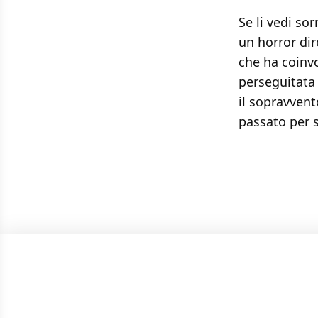
Se li vedi so
un horror dir
che ha coinv
perseguitata 
il sopravvent
passato per s