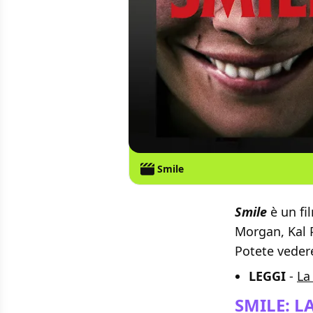
Smile
Smile
è un fi
Morgan, Kal P
Potete vedere
LEGGI
-
La
SMILE: L