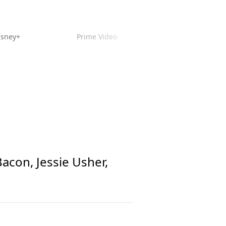
isney+
Prime Video
Bacon, Jessie Usher,