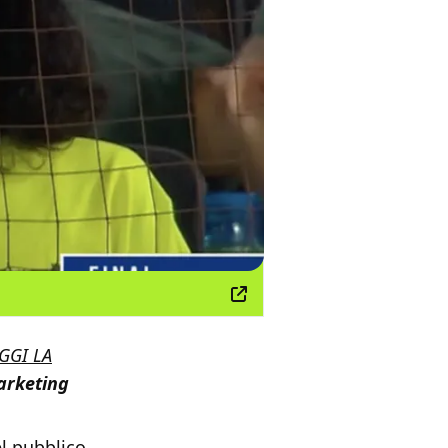
GGI LA
rketing
l pubblico