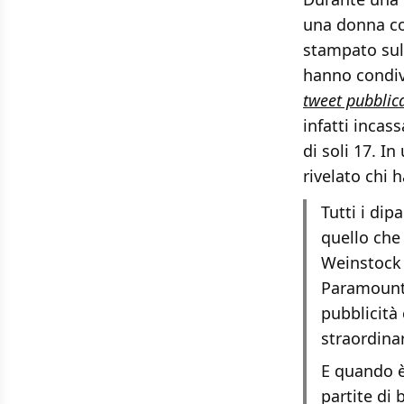
una donna con
stampato sul 
hanno condivi
tweet pubblica
infatti incas
di soli 17. I
rivelato chi 
Tutti i di
quello che
Weinstock 
Paramount, 
pubblicità 
straordinar
E quando è 
partite di