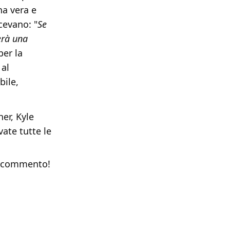
na vera e
cevano: "
Se
erà una
per la
 al
bile,
er, Kyle
ate tutte le
n commento!