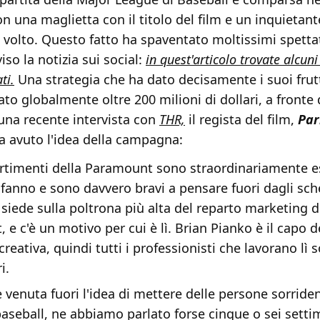
 una maglietta con il titolo del film e un inquietant
volto. Questo fatto ha spaventato moltissimi spettat
so la notizia sui social:
in quest'articolo trovate alcuni
ti.
Una strategia che ha dato decisamente i suoi frutti
sato globalmente oltre 200 milioni di dollari, a fronte
n una recente intervista con
THR,
il regista del film,
Par
ha avuto l'idea della campagna:
partimenti della Paramount sono straordinariamente es
 fanno e sono davvero bravi a pensare fuori dagli sc
siede sulla poltrona più alta del reparto marketing d
e c'è un motivo per cui è lì. Brian Pianko è il capo d
creativa, quindi tutti i professionisti che lavorano lì 
i.
venuta fuori l'idea di mettere delle persone sorriden
 baseball, ne abbiamo parlato forse cinque o sei sett