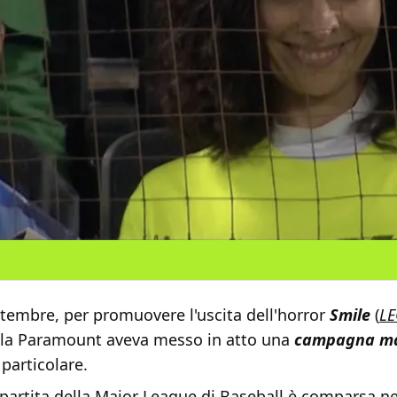
ttembre, per promuovere l'uscita dell'horror
Smile
(
LE
 la Paramount aveva messo in atto una
campagna ma
particolare.
partita della Major League di Baseball è comparsa ne