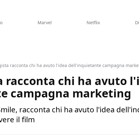
eo
Marvel
Netflix
D
egista racconta chi ha avuto l'idea dell'inquietante campagna marke
ta racconta chi ha avuto l
nte campagna marketing
 Smile, racconta chi ha avuto l'idea dell
re il film