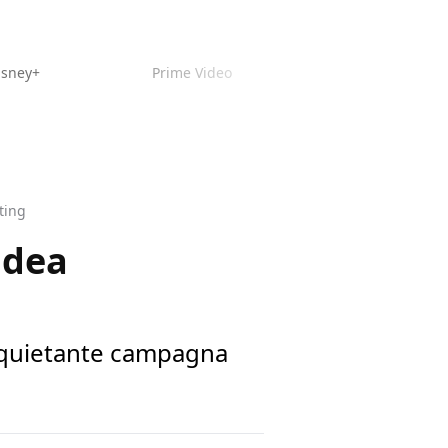
isney+
Prime Video
ting
'idea
'inquietante campagna