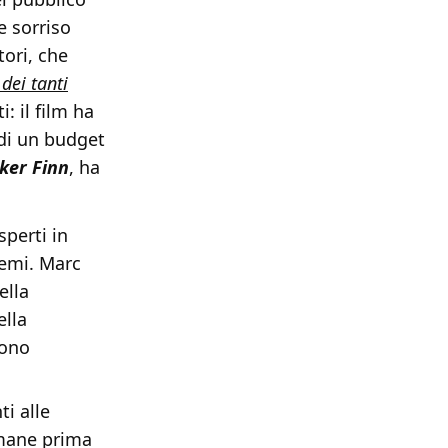
e sorriso
ori, che
 dei tanti
: il film ha
 di un budget
ker Finn
, ha
perti in
hemi. Marc
ella
ella
sono
ti alle
imane prima