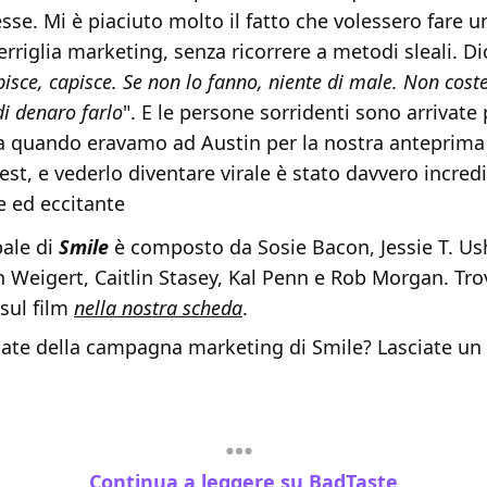
sse. Mi è piaciuto molto il fatto che volessero fare u
rriglia marketing, senza ricorrere a metodi sleali. Di
pisce, capisce. Se non lo fanno, niente di male. Non cost
di denaro farlo
". E le persone sorridenti sono arrivate 
a quando eravamo ad Austin per la nostra anteprima
est, e vederlo diventare virale è stato davvero incredi
e ed eccitante
pale di
Smile
è composto da Sosie Bacon, Jessie T. Ush
n Weigert, Caitlin Stasey, Kal Penn e Rob Morgan. Trov
sul film
nella nostra scheda
.
ate della campagna marketing di Smile? Lasciate u
Continua a leggere su BadTaste