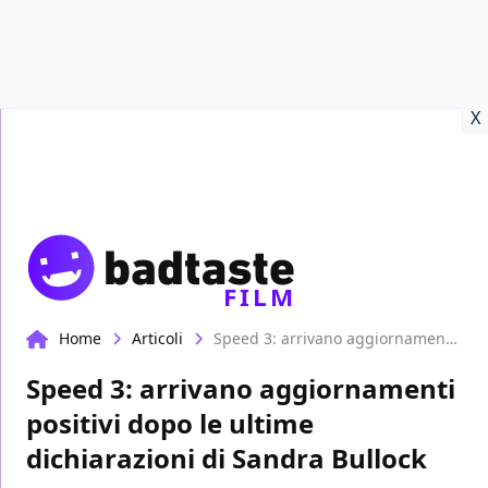
Recensioni
Format video
Marvel
Netflix
Disney+
Prime
X
FILM
Home
Articoli
Speed 3: arrivano aggiornamenti positivi dopo le ultime dichiarazioni di Sandra Bullock
Speed 3: arrivano aggiornamenti
positivi dopo le ultime
dichiarazioni di Sandra Bullock