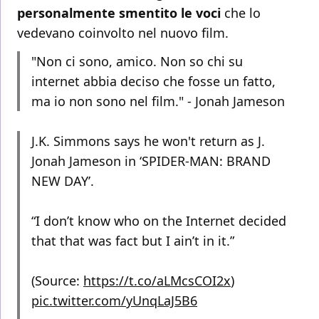
personalmente smentito le voci
che lo
vedevano coinvolto nel nuovo film.
"Non ci sono, amico. Non so chi su
internet abbia deciso che fosse un fatto,
ma io non sono nel film." - Jonah Jameson
J.K. Simmons says he won't return as J.
Jonah Jameson in ‘SPIDER-MAN: BRAND
NEW DAY’.
“I don’t know who on the Internet decided
that that was fact but I ain’t in it.”
(Source:
https://t.co/aLMcsCOI2x
)
pic.twitter.com/yUnqLaJ5B6