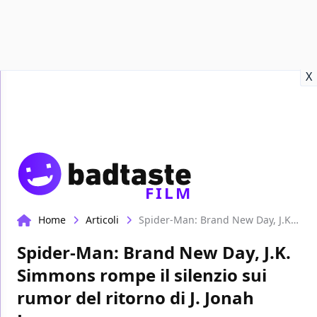
Recensioni
Format video
Marvel
Netflix
Disney+
Prime
X
FILM
Home
Articoli
Spider-Man: Brand New Day, J.K. Simmons rompe il silenzio sui rumor del ritorno di J. Jonah Jameson
Spider-Man: Brand New Day, J.K.
Simmons rompe il silenzio sui
rumor del ritorno di J. Jonah