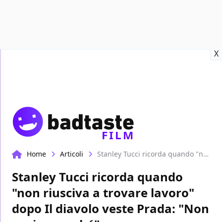
Recensioni
Format video
Marvel
Netflix
Disney+
Prime
X
FILM
Home
Articoli
Stanley Tucci ricorda quando "non riusciva a trovare lavoro" dopo Il diavolo veste Prada: "Non capivo perché"
Stanley Tucci ricorda quando
"non riusciva a trovare lavoro"
dopo Il diavolo veste Prada: "Non