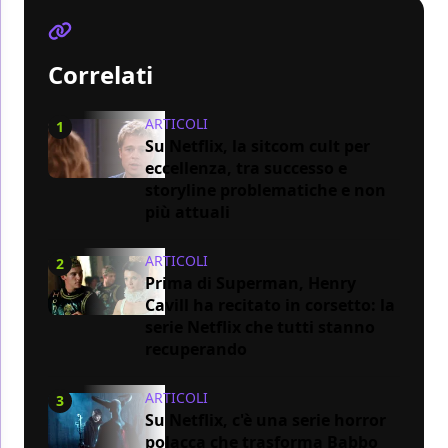
Correlati
ARTICOLI
1
Su Netflix, la sitcom cult per
eccellenza, tra successo e
storyline problematiche e non
più attuali
ARTICOLI
2
Prima di Superman, Henry
Cavill ha recitato in corsetto: la
serie Netflix che tutti stanno
recuperando
ARTICOLI
3
Su Netflix, c'è una serie horror
polacca che trasforma Babbo