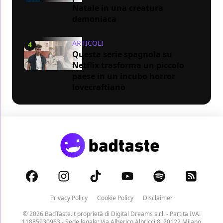
Natale in una creatura
demoniaca
ARTICOLI
4
Questa serie spagnola su
Netflix trasforma un piccolo
paese in un incubo horror
lovecraftiano
Privacy Policy
Cookie Policy
Disclaimer
© 2026 BadTaste.it proprietà di
Digital Dreams s.r.l.
- Partita IVA:
11885930963 - Sede legale: Via Alberico Albricci 8, 20122 Milano