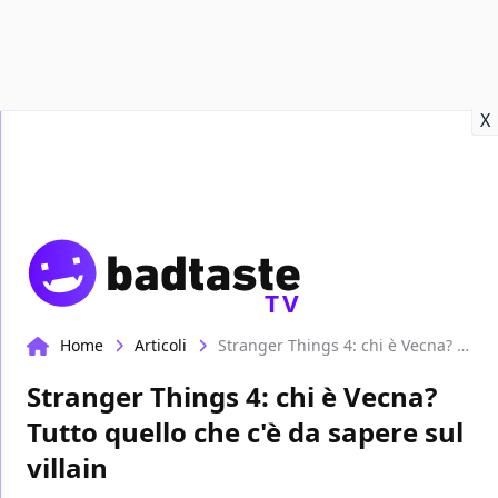
Recensioni
Format video
Marvel
Netflix
Disney+
Prime
X
TV
Home
Articoli
Stranger Things 4: chi è Vecna? Tutto quello che c'è da sapere sul villain
Stranger Things 4: chi è Vecna?
Tutto quello che c'è da sapere sul
villain