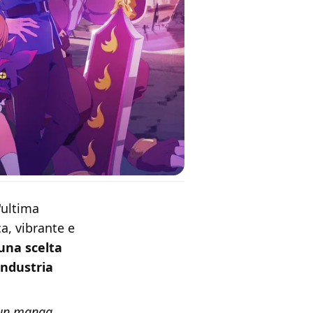
'ultima
a, vibrante e
una scelta
industria
 un manga