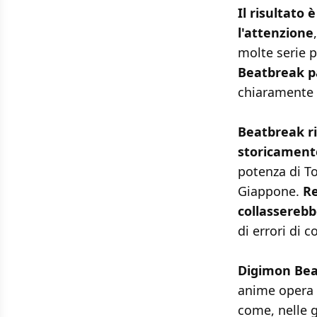
Il risultat
l'attenzione
molte serie p
Beatbreak p
chiaramente
Beatbreak r
storicamente
potenza di To
Giappone.
Re
collasserebb
di errori di c
Digimon Be
anime opera 
come, nelle g