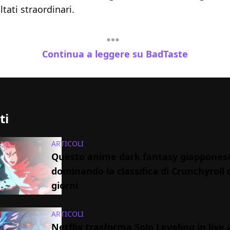
ltati straordinari.
Continua a leggere su BadTaste
ti
ARTICOLI
Questo anime dark fantasy giappones
dominando la classifica di Crunchyroll 
giorni
ARTICOLI
Netflix trasforma Solo Leveling in live a