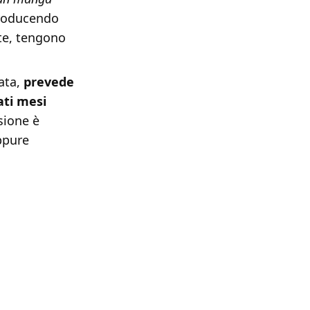
producendo
nte, tengono
ata,
prevede
ati mesi
sione è
ppure