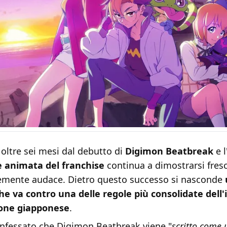
oltre sei mesi dal debutto di
Digimon Beatbreak
e l
e animata del franchise
continua a dimostrarsi fresc
mente audace. Dietro questo successo si nasconde
he va contro una delle regole più consolidate dell'
ione giapponese
.
nfessato che Digimon Beatbreak viene "
scritto come