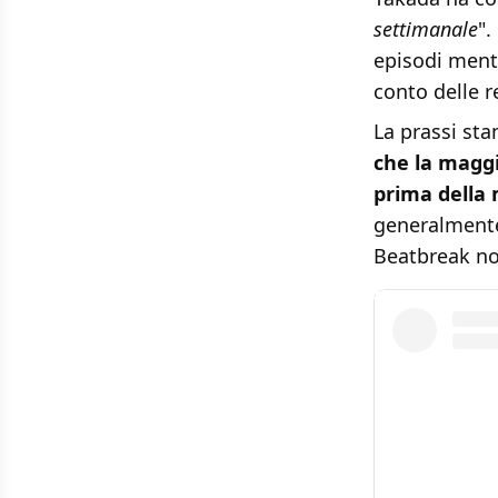
settimanale
".
episodi men
conto delle r
La prassi st
che la maggi
prima della
generalmente 
Beatbreak no