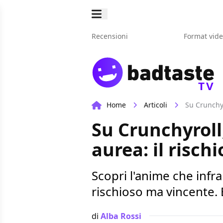
Recensioni
Format vid
TV
Home
Articoli
Su Crunchyr
Su Crunchyroll
aurea: il risch
Scopri l'anime che inf
rischioso ma vincente.
di
Alba Rossi