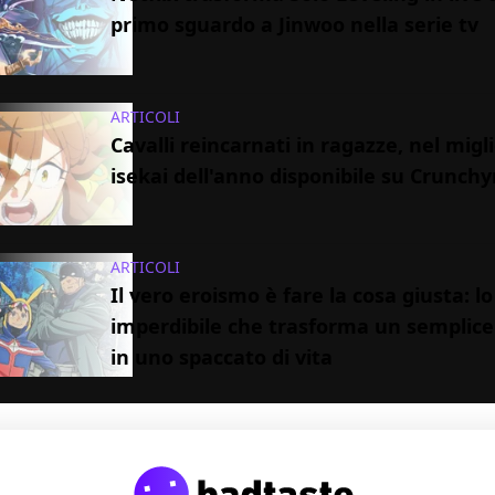
primo sguardo a Jinwoo nella serie tv
ARTICOLI
Cavalli reincarnati in ragazze, nel mig
isekai dell'anno disponibile su Crunchyr
ARTICOLI
Il vero eroismo è fare la cosa giusta: lo
imperdibile che trasforma un semplic
in uno spaccato di vita