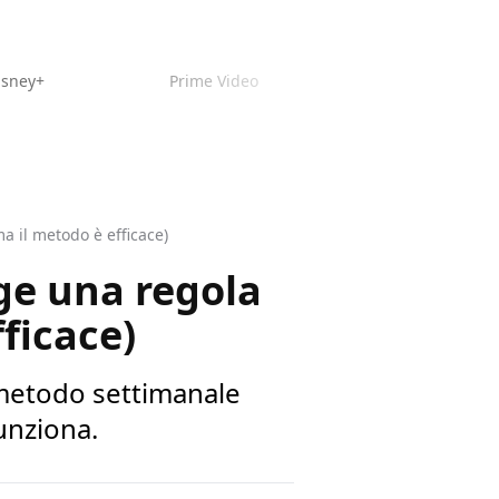
isney+
Prime Video
ma il metodo è efficace)
ge una regola
fficace)
 metodo settimanale
unziona.