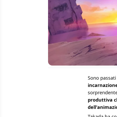
Sono passati 
incarnazion
sorprendente
produttiva c
dell'animaz
Takada ha co