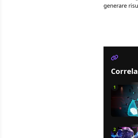
generare risu
Correla
1
2