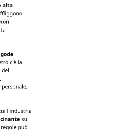
 alta
ffliggono
imon
sta
 gode
tro c'è la
 del
,
l personale,
i l'industria
scinante
su
e regole può