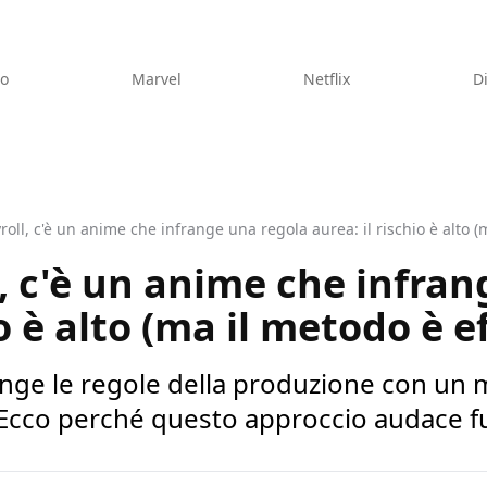
eo
Marvel
Netflix
D
oll, c'è un anime che infrange una regola aurea: il rischio è alto (
, c'è un anime che infran
io è alto (ma il metodo è e
range le regole della produzione con un
 Ecco perché questo approccio audace f