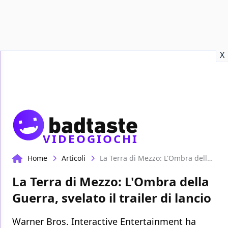
Recensioni
Format video
Marvel
Netflix
Disney+
Prime
X
VIDEOGIOCHI
Home
Articoli
La Terra di Mezzo: L'Ombra della Guerra, svelato il trailer di lancio
La Terra di Mezzo: L'Ombra della
Guerra, svelato il trailer di lancio
Warner Bros. Interactive Entertainment ha