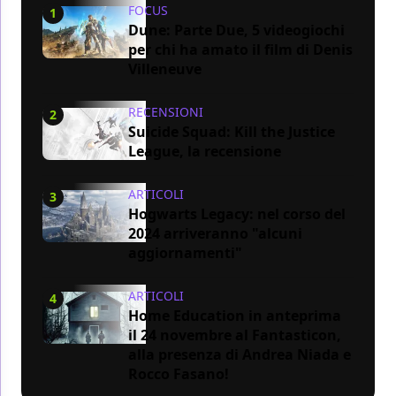
FOCUS
1
Dune: Parte Due, 5 videogiochi
per chi ha amato il film di Denis
Villeneuve
RECENSIONI
2
Suicide Squad: Kill the Justice
League, la recensione
ARTICOLI
3
Hogwarts Legacy: nel corso del
2024 arriveranno "alcuni
aggiornamenti"
ARTICOLI
4
Home Education in anteprima
il 24 novembre al Fantasticon,
alla presenza di Andrea Niada e
Rocco Fasano!