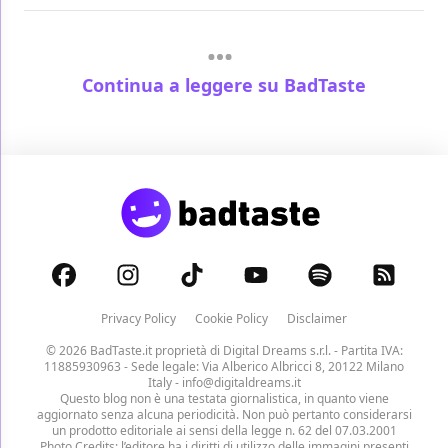
Continua a leggere su BadTaste
Privacy Policy
Cookie Policy
Disclaimer
© 2026 BadTaste.it proprietà di
Digital Dreams s.r.l.
- Partita IVA:
11885930963 - Sede legale: Via Alberico Albricci 8, 20122 Milano
Italy -
info@digitaldreams.it
Questo blog non è una testata giornalistica, in quanto viene
aggiornato senza alcuna periodicità. Non può pertanto considerarsi
un prodotto editoriale ai sensi della legge n. 62 del 07.03.2001
Photo Credits: l’editore ha i diritti di utilizzo delle immagini presenti