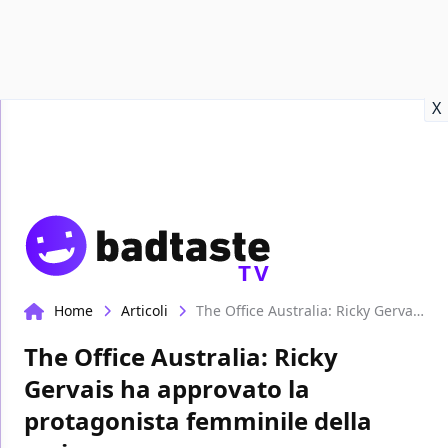
Recensioni
Format video
Marvel
Netflix
Disney+
Prime
X
TV
Home
Articoli
The Office Australia: Ricky Gervais ha approvato la protagonista femminile della serie
The Office Australia: Ricky
Gervais ha approvato la
protagonista femminile della