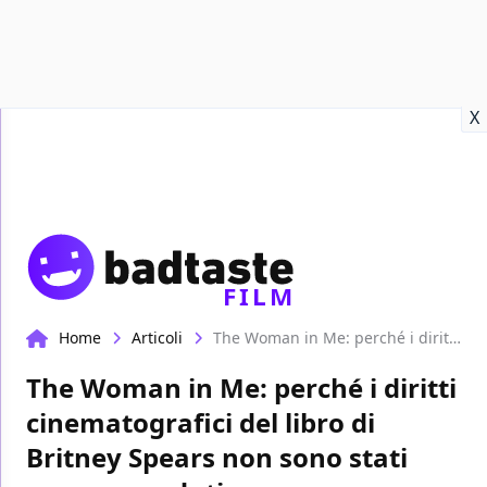
Recensioni
Format video
Marvel
Netflix
Disney+
Prime
X
FILM
Home
Articoli
The Woman in Me: perché i diritti cinematografici del libro di Britney Spears non sono stati ancora venduti
The Woman in Me: perché i diritti
cinematografici del libro di
Britney Spears non sono stati