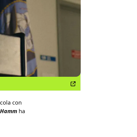
licola con
n Hamm
ha