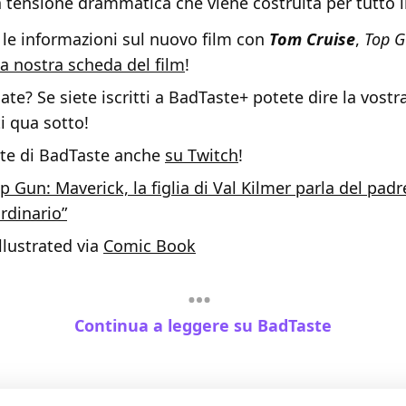
a tensione drammatica che viene costruita per tutto il
 le informazioni sul nuovo film con
Tom Cruise
,
Top G
la nostra scheda del film
!
te? Se siete iscritti a BadTaste+ potete dire la vostr
 qua sotto!
ette di BadTaste anche
su Twitch
!
p Gun: Maverick, la figlia di Val Kilmer parla del padre
rdinario”
llustrated via
Comic Book
Continua a leggere su BadTaste