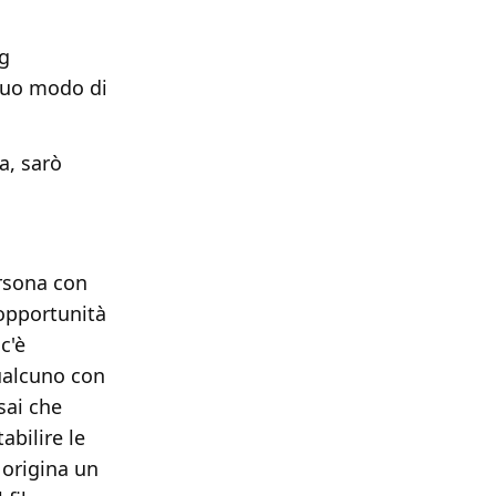
ng
suo modo di
a, sarò
ersona con
'opportunità
c'è
qualcuno con
sai che
abilire le
 origina un