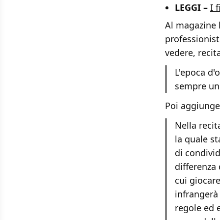
LEGGI –
I 
Al magazine h
professionis
vedere, recit
L'epoca d'o
sempre un 
Poi aggiunge
Nella reci
la quale s
di condivi
differenza
cui giocar
infrangerà 
regole ed 