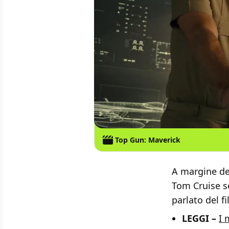
Top Gun: Maverick
A margine de
Tom Cruise se
parlato del f
LEGGI –
I 