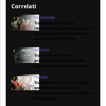
Correlati
RECENSIONI
1
Transformers One, la
recensione: il reboot animato è
la cosa migliore che potesse
succedere al franchise
ARTICOLI
2
Transformers One: il
produttore suggerisce che
potrebbero esserci dei sequel
TRAILER
3
Transformers One: guarda il
secondo trailer del film
d’animazione targato Hasbro e
Paramount