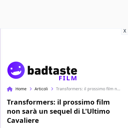
Recensioni
Format video
Marvel
Netflix
Disney+
Prime
X
FILM
Home
Articoli
Transformers: il prossimo film non sarà un sequel di L'Ultimo Cavaliere
Transformers: il prossimo film
non sarà un sequel di L'Ultimo
Cavaliere