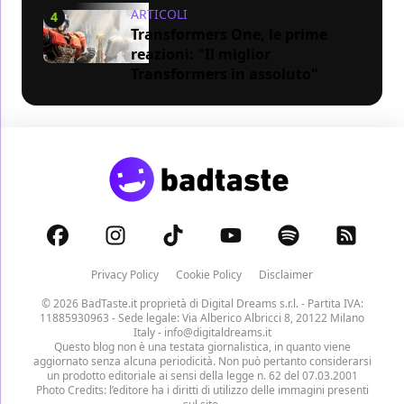
ARTICOLI
4
Transformers One, le prime
reazioni: "Il miglior
Transformers in assoluto"
Privacy Policy
Cookie Policy
Disclaimer
© 2026 BadTaste.it proprietà di
Digital Dreams s.r.l.
- Partita IVA:
11885930963 - Sede legale: Via Alberico Albricci 8, 20122 Milano
Italy -
info@digitaldreams.it
Questo blog non è una testata giornalistica, in quanto viene
aggiornato senza alcuna periodicità. Non può pertanto considerarsi
un prodotto editoriale ai sensi della legge n. 62 del 07.03.2001
Photo Credits: l’editore ha i diritti di utilizzo delle immagini presenti