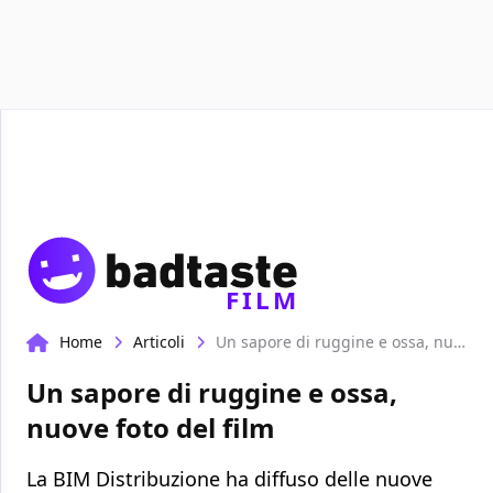
Recensioni
Format video
Marvel
Netflix
Dis
FILM
Home
Articoli
Un sapore di ruggine e ossa, nuove foto del film
Un sapore di ruggine e ossa,
nuove foto del film
La BIM Distribuzione ha diffuso delle nuove