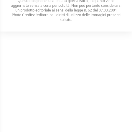
Questo blog non è una testata giornalistica, in quanto viene
aggiornato senza alcuna periodicità. Non può pertanto considerarsi
un prodotto editoriale ai sensi della legge n. 62 del 07.03.2001
Photo Credits: l’editore ha i diritti di utilizzo delle immagini presenti
sul sito.