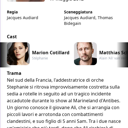
Regia
Sceneggiatura
Jacques Audiard
Jacques Audiard, Thomas
Bidegain
Cast
Marion Cotillard
Matthias Sc
Stéphanie
Alain 'Ali' van Ver
Trama
Nel sud della Francia, l'addestratrice di orche
Stephanie si ritrova improvvisamente costretta sulla
sedia a rotelle in seguito ad un tragico incidente
accadutole durante lo show al Marineland d'Antibes.
Un giorno conosce il giovane Ali, che si arrangia con
piccoli lavori e arrotonda con combattimenti
clandestini, e suo figlio di 5 anni Sam. Tra i due nasce
un'amicizia che più tardi, dopo che Ali rischierà di