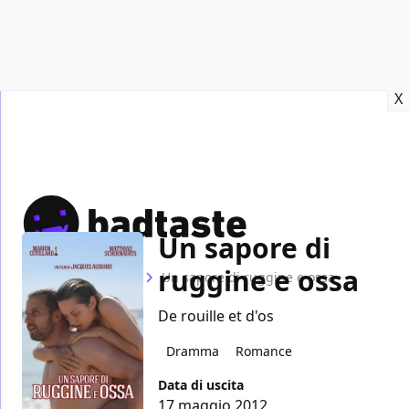
Recensioni
Format video
Marvel
Netflix
Disney+
Prime
X
Un sapore di
ruggine e ossa
Home
Film
Un sapore di ruggine e ossa
De rouille et d'os
Dramma
Romance
Data di uscita
17 maggio 2012