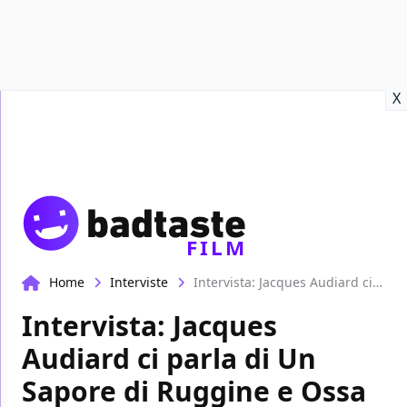
Recensioni
Format video
Marvel
Netflix
Disney+
Prime
X
FILM
Home
Interviste
Intervista: Jacques Audiard ci parla di Un Sapore di Ruggine e Ossa
Intervista: Jacques
Audiard ci parla di Un
Sapore di Ruggine e Ossa