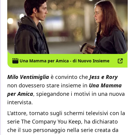
Una Mamma per Amica - di Nuovo Insieme
Milo Ventimiglia
è convinto che
Jess e Rory
non dovessero stare insieme in
Una Mamma
per Amica
, spiegandone i motivi in una nuova
intervista.
L'attore, tornato sugli schermi televisivi con la
serie The Company You Keep, ha dichiarato
che il suo personaggio nella serie creata da