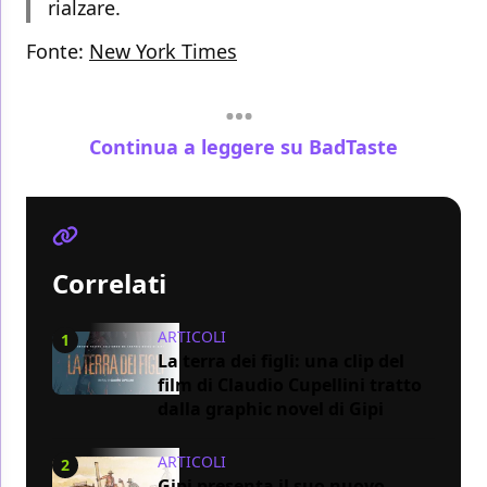
rialzare.
Fonte:
New York Times
Continua a leggere su BadTaste
Correlati
ARTICOLI
1
La terra dei figli: una clip del
film di Claudio Cupellini tratto
dalla graphic novel di Gipi
ARTICOLI
2
Gipi presenta il suo nuovo