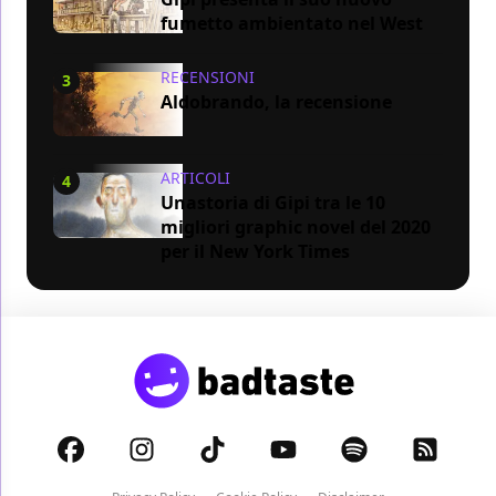
fumetto ambientato nel West
RECENSIONI
3
Aldobrando, la recensione
ARTICOLI
4
Unastoria di Gipi tra le 10
migliori graphic novel del 2020
per il New York Times