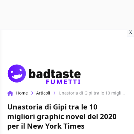
Recensioni
Format video
Marvel
Netflix
Disney+
Prime
X
FUMETTI
Home
Articoli
Unastoria di Gipi tra le 10 migliori graphic novel del 2020 per il New York Times
Unastoria di Gipi tra le 10
migliori graphic novel del 2020
per il New York Times