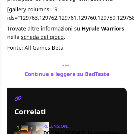
[gallery columns="9"
ids="129763,129762,129761,129760,129759,12975
Trovate altre informazioni su
Hyrule Warriors
nella
scheda del gioco
.
Fonte:
All Games Beta
Continua a leggere su BadTaste
Correlati
RECENSIONI
1
DOOM + DOOM II, la recensione