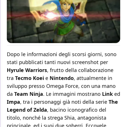
Dopo le informazioni degli scorsi giorni, sono
stati pubblicati tanti nuovi screenshot per
Hyrule Warriors
, frutto della collaborazione
tra
Tecmo
Koei
e
Nintendo
, attualmente in
sviluppo presso Omega Force, con una mano
da
Team
Ninja
. Le immagini mostrano
Link
ed
Impa
, tra i personaggi già noti della serie
The
Legend of Zelda
, bacino iconografico del
titolo, nonché la strega Shia, antagonista
principale, ed i suoi due sgherri. Eccovele.