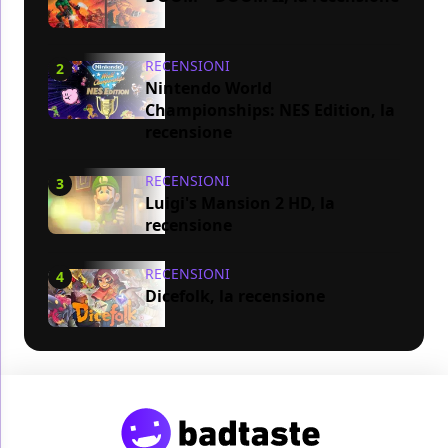
RECENSIONI
2
Nintendo World
Championships: NES Edition, la
recensione
RECENSIONI
3
Luigi's Mansion 2 HD, la
recensione
RECENSIONI
4
Dicefolk, la recensione