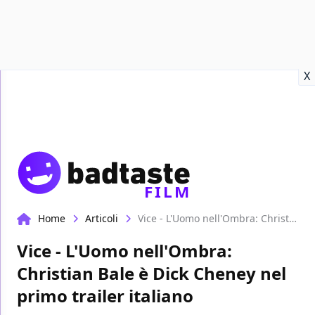
Recensioni
Format video
Marvel
Netflix
Disney+
Prime
X
FILM
Home
Articoli
Vice - L'Uomo nell'Ombra: Christian Bale è Dick Cheney nel primo trailer italiano
Vice - L'Uomo nell'Ombra:
Christian Bale è Dick Cheney nel
primo trailer italiano