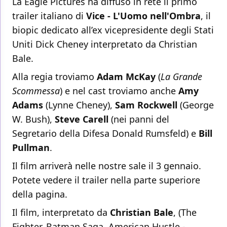
La Eagle Pictures ha diffuso in rete il primo
trailer italiano di
Vice - L'Uomo nell'Ombra
, il
biopic dedicato all’ex vicepresidente degli Stati
Uniti Dick Cheney interpretato da Christian
Bale.
Alla regia troviamo
Adam McKay
(
La Grande
Scommessa
) e nel cast troviamo anche
Amy
Adams
(Lynne Cheney),
Sam Rockwell
(George
W. Bush),
Steve Carell
(nei panni del
Segretario della Difesa Donald Rumsfeld) e
Bill
Pullman
.
Il film arriverà nelle nostre sale il 3 gennaio.
Potete vedere il trailer nella parte superiore
della pagina.
Il film, interpretato da
Christian Bale
, (The
Fighter, Batman Saga, American Hustle -