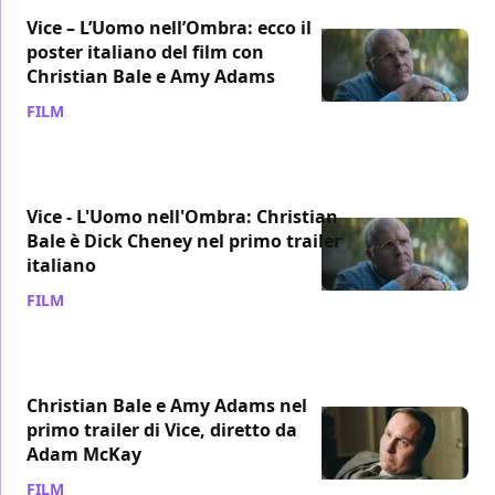
Vice – L’Uomo nell’Ombra: ecco il
poster italiano del film con
Christian Bale e Amy Adams
FILM
/ 11 dic 2018
Vice - L'Uomo nell'Ombra: Christian
Bale è Dick Cheney nel primo trailer
italiano
FILM
/ 07 dic 2018
Christian Bale e Amy Adams nel
primo trailer di Vice, diretto da
Adam McKay
FILM
/ 03 ott 2018