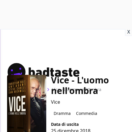
Recensioni
Format video
Marvel
Netflix
Disney+
Prime
X
Vice - L'uomo
nell'ombra
Home
Film
Vice - L'Uomo nell'Ombra
Vice
Dramma
Commedia
Data di uscita
25 dicembre 2018