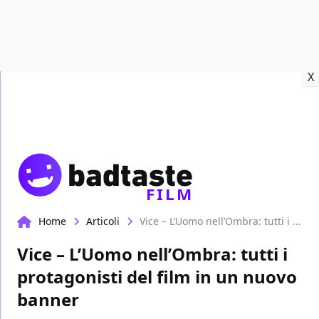
Recensioni
Format video
Marvel
Netflix
Disney+
Prime
X
FILM
Home
Articoli
Vice – L’Uomo nell’Ombra: tutti i protagonisti del film in un nuovo banner
Vice – L’Uomo nell’Ombra: tutti i
protagonisti del film in un nuovo
banner