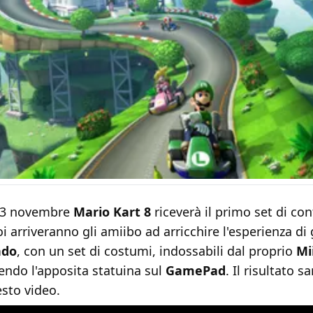
 13 novembre
Mario Kart 8
riceverà il primo set di co
poi arriveranno gli amiibo ad arricchire l'esperienza di
ndo
, con un set di costumi, indossabili dal proprio
Mi
endo l'apposita statuina sul
GamePad
. Il risultato s
sto video.