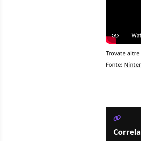
Trovate altre
Fonte:
Ninten
Correla