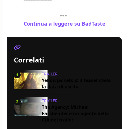
Continua a leggere su BadTaste
Correlati
TRAILER
1
Yellowjackets 3: il teaser svela
la data di uscita
TRAILER
2
The Agency: Michael
Fassbender è un agente della
CIA nel trailer