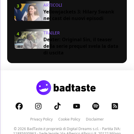
ARTICOLI
3
Yellowjackets 3: Hilary Swank
nel cast dei nuovi episodi
TRAILER
4
Dexter: Original Sin, il teaser
della serie prequel svela la data
di uscita
Privacy Policy
Cookie Policy
Disclaimer
© 2026 BadTaste.it proprietà di
Digital Dreams s.r.l.
- Partita IVA:
11885930963 - Sede legale: Via Alberico Albricci 8, 20122 Milano