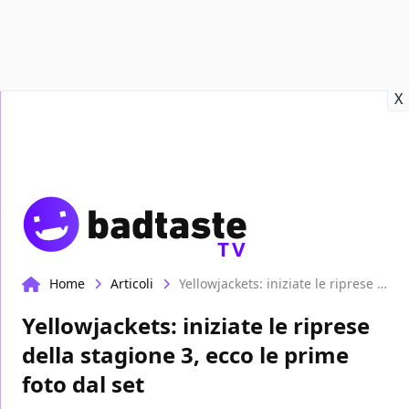
Recensioni
Format video
Marvel
Netflix
Disney+
Prime
X
TV
Home
Articoli
Yellowjackets: iniziate le riprese della stagione 3, ecco le prime foto dal set
Yellowjackets: iniziate le riprese
della stagione 3, ecco le prime
foto dal set