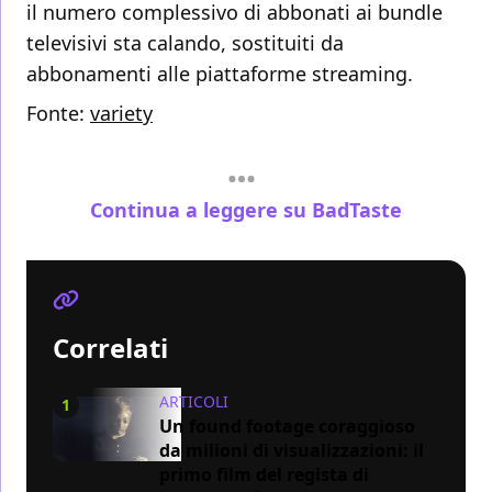
il numero complessivo di abbonati ai bundle
televisivi sta calando, sostituiti da
abbonamenti alle piattaforme streaming.
Fonte:
variety
Continua a leggere su BadTaste
Correlati
ARTICOLI
1
Un found footage coraggioso
da milioni di visualizzazioni: il
primo film del regista di