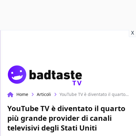
Recensioni
Format video
Marvel
Netflix
Disney+
Prime
X
TV
Home
Articoli
YouTube TV è diventato il quarto più grande provider di canali televisivi degli Stati Uniti
YouTube TV è diventato il quarto
più grande provider di canali
televisivi degli Stati Uniti