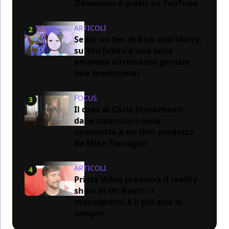
Obsession è gratis su YouTube
ARTICOLI
2
Se sei un fan di Rick and Morty,
su YouTube c'è una serie
animata altrettanto geniale
(ma brevissima)
FOCUS
3
Il caso di Chris Stuckmann:
dalle recensioni nella
cameretta a un film prodotto
da Mike Flanagan
ARTICOLI
4
Prime Video produrrà il reality
show di Mr Beast: il
montepremi è il più alto di
sempre