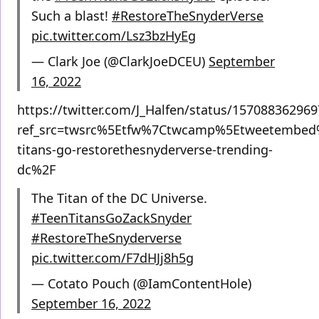
Such a blast!
#RestoreTheSnyderVerse
pic.twitter.com/Lsz3bzHyEg
— Clark Joe (@ClarkJoeDCEU)
September
16, 2022
https://twitter.com/J_Halfen/status/15708836296
ref_src=twsrc%5Etfw%7Ctwcamp%5Etweetembed
titans-go-restorethesnyderverse-trending-
dc%2F
The Titan of the DC Universe.
#TeenTitansGoZackSnyder
#RestoreTheSnyderverse
pic.twitter.com/F7dHJj8h5g
— Cotato Pouch (@IamContentHole)
September 16, 2022