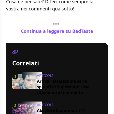
Cosa ne pensate? Diteci come sempre la
vostra nei commenti qua sotto!
Continua a leggere su BadTaste
Correlati
ARTICOLI
1
Arriva l'attesissima serie
spinoff di Superman: cosa
sappiamo al momento
ARTICOLI
2
Absolute Superman #17,