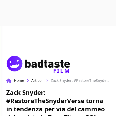
Recen
FILM
Home
Articoli
Zack Snyder: #RestoreTheSnyderVerse torna in tendenza per via del cammeo del regista in Teen Titans GO!
Zack Snyder:
#RestoreTheSnyderVerse torna
in tendenza per via del cammeo