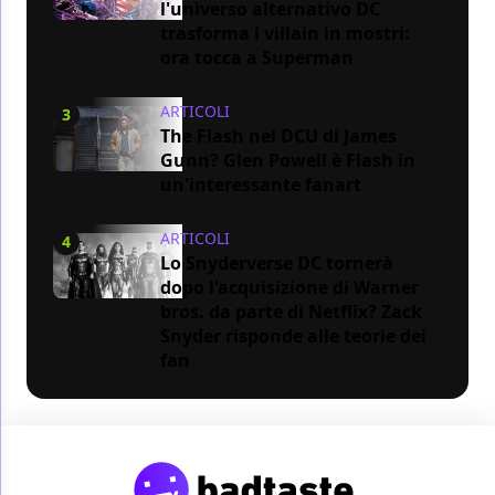
l'universo alternativo DC
trasforma i villain in mostri:
ora tocca a Superman
ARTICOLI
3
The Flash nel DCU di James
Gunn? Glen Powell è Flash in
un'interessante fanart
ARTICOLI
4
Lo Snyderverse DC tornerà
dopo l'acquisizione di Warner
bros. da parte di Netflix? Zack
Snyder risponde alle teorie dei
fan