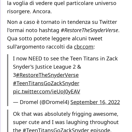
la voglia di vedere quel particolare universo
risorgere. Ancora.
Non a caso è tornato in tendenza su Twitter
l'ormai noto hashtag
#RestoreTheSnyderVerse
.
Qua sotto potete leggere alcuni tweet
sull'argomento raccolti da
cbr.com
:
I now NEED to see the Teen Titans in Zack
Snyder's Justice League 2 &
3
#RestoreTheSnyderVerse
#TeenTitansGoZackSnyder
pic.twitter.com/ieUoJ0yEAV
— Dromel (@Dromel4)
September 16, 2022
Ok that was absolutely frigging awesome,
super cute and I was laughing throughout
the
#TeenTitansGoZackSnyder
episode.