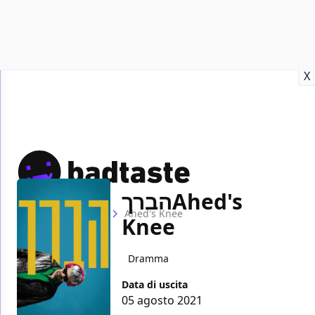
Recensioni
Format video
Marvel
Netflix
Disney+
Prime
X
הברך‎Ahed's
Home
Film
Ahed's Knee
Knee
Dramma
Data di uscita
05 agosto 2021