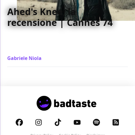
Ahed's Knee, la
recensione | Cannes 74
L'obiettivo è Israele e la sua censura. In primo piano
in Ahed's Knee però c'è sempre lui, il regista e il suo
tormento
Gabriele Niola
/ 08 lug 2021