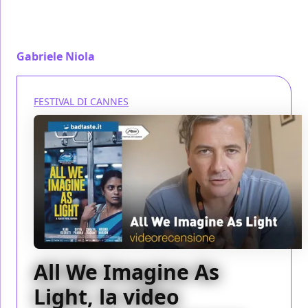
Tre donne cercano un posto per sè in una grande
città, da questo All We Imagine As Light costruisce
uno scavo nell'umanità
Gabriele Niola
/ 25 mag 2024
FESTIVAL DI CANNES
All We Imagine As
Light, la video