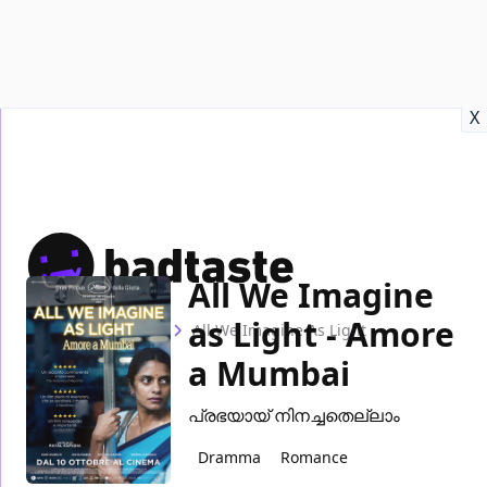
Recensioni
Format video
Marvel
Netflix
Disney+
Prime
X
All We Imagine
as Light - Amore
Home
Film
All We Imagine As Light
a Mumbai
പ്രഭയായ് നിനച്ചതെല്ലാം
Dramma
Romance