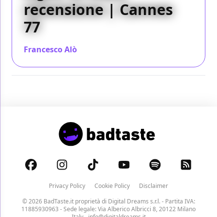
recensione | Cannes
77
Francesco Alò
/ 23 mag 2024
Privacy Policy
Cookie Policy
Disclaimer
© 2026 BadTaste.it proprietà di
Digital Dreams s.r.l.
- Partita IVA:
11885930963 - Sede legale: Via Alberico Albricci 8, 20122 Milano
Italy -
info@digitaldreams.it