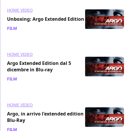
HOME VIDEO
Unboxing: Argo Extended Edition
FILM
/ 16 dic 2013
HOME VIDEO
Argo Extended Edition dal 5
dicembre in Blu-ray
FILM
/ 14 nov 2013
HOME VIDEO
Argo, in arrivo l'extended edition in
Blu-Ray
FILM
/ 28 ago 2013