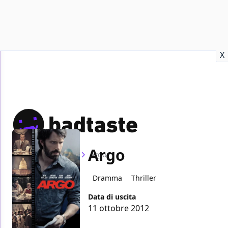
Recensioni
Format video
Marvel
Netflix
Disney+
Prime
X
Argo
Home
Film
Argo
Dramma
Thriller
Data di uscita
11 ottobre 2012