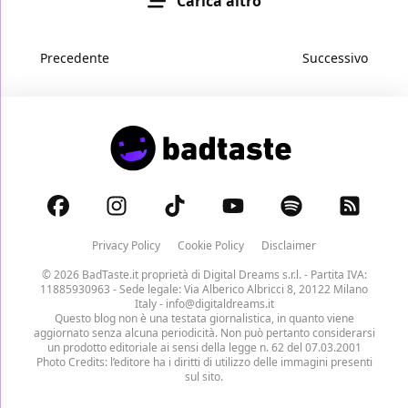
Carica altro
Precedente
Successivo
Privacy Policy
Cookie Policy
Disclaimer
© 2026 BadTaste.it proprietà di
Digital Dreams s.r.l.
- Partita IVA:
11885930963 - Sede legale: Via Alberico Albricci 8, 20122 Milano
Italy -
info@digitaldreams.it
Questo blog non è una testata giornalistica, in quanto viene
aggiornato senza alcuna periodicità. Non può pertanto considerarsi
un prodotto editoriale ai sensi della legge n. 62 del 07.03.2001
Photo Credits: l’editore ha i diritti di utilizzo delle immagini presenti
sul sito.