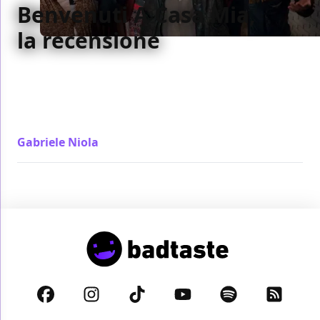
Benvenuti A Casa Mia,
la recensione
Con un bersaglio chiaro, Benvenuti A Casa Mia può
permettersi di prendere in giro tutti senza ricorrere
a troppi buonismi e in questo risultare più coerente
e divertente
Gabriele Niola
/ 06 mar 2018