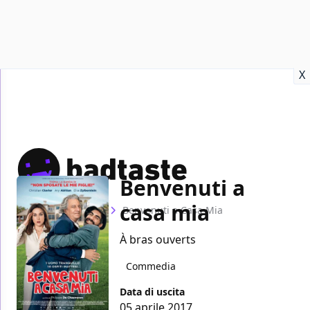
Recensioni
Format video
Marvel
Netflix
Disney+
Prime
X
Benvenuti a
casa mia
Home
Film
Benvenuti a Casa Mia
À bras ouverts
Commedia
Data di uscita
05 aprile 2017