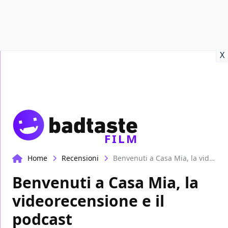
Recensioni
Format video
Marvel
Netflix
Disney+
Prime
X
FILM
Home
Recensioni
Benvenuti a Casa Mia, la videorecensione e il podcast
Benvenuti a Casa Mia, la
videorecensione e il
podcast