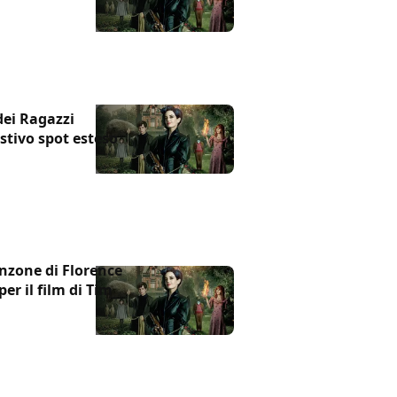
dei Ragazzi
stivo spot esteso
anzone di Florence
r il film di Tim