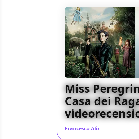
Miss Peregrin
Casa dei Raga
videorecensi
Francesco Alò
/ 13 dic 2016