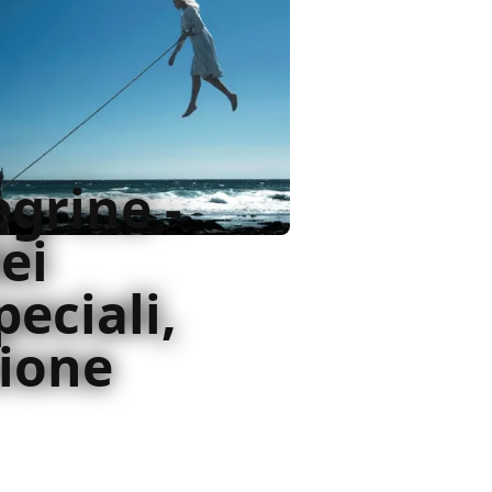
grine -
ei
peciali,
sione
 convenzionale Miss Peregrine
le doti di Tim Burton che una
easta adorato