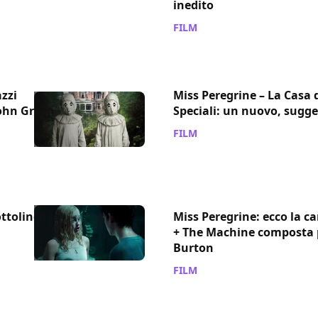
inedito
FILM
/ 31 ago 2016
zzi
Miss Peregrine – La Casa 
John Green
Speciali: un nuovo, sugge
FILM
/ 29 ago 2016
ttolinea la
Miss Peregrine: ecco la c
+ The Machine composta pe
Burton
FILM
/ 26 ago 2016