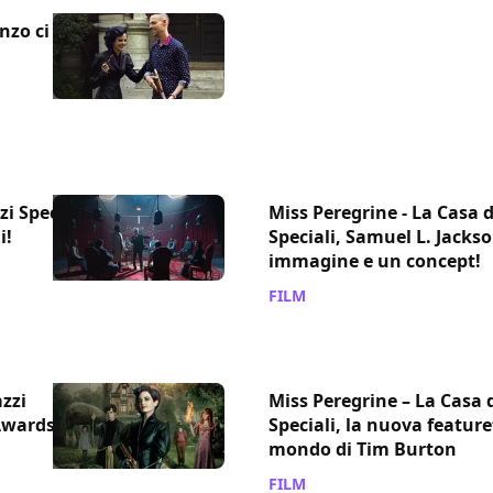
nzo ci
i Speciali,
Miss Peregrine - La Casa 
i!
Speciali, Samuel L. Jacks
immagine e un concept!
FILM
/ 13 ago 2016
zzi
Miss Peregrine – La Casa 
 Awards!
Speciali, la nuova feature
mondo di Tim Burton
FILM
/ 28 lug 2016