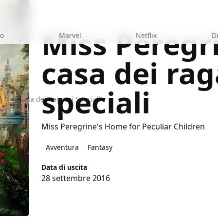
Miss Peregri
eo
Marvel
Netflix
D
casa dei rag
speciali
 - La Casa dei Ragazzi Speciali
Miss Peregrine's Home for Peculiar Children
Avventura
Fantasy
Data di uscita
28 settembre 2016