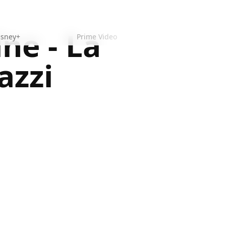
ne - La
isney+
Prime Video
azzi