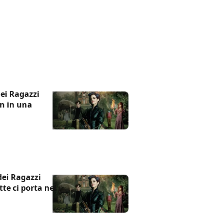
dei Ragazzi
on in una
dei Ragazzi
tte ci porta nel