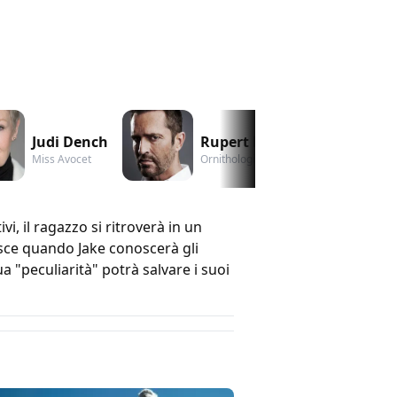
Judi Dench
Rupert Everett
Miss Avocet
Ornithologist
, il ragazzo si ritroverà in un
isce quando Jake conoscerà gli
sua "peculiarità" potrà salvare i suoi