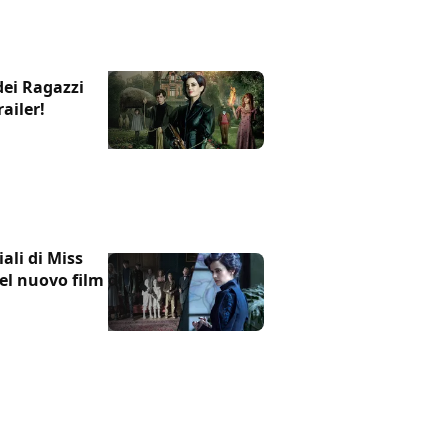
dei Ragazzi
railer!
ali di Miss
del nuovo film di