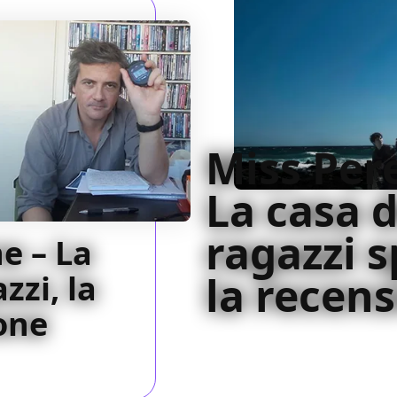
Miss Pere
La casa d
ragazzi s
e – La
zzi, la
la recen
one
All'interno del contesto più
sembra aver riscoperto quel
volta lo avevano reso un cin