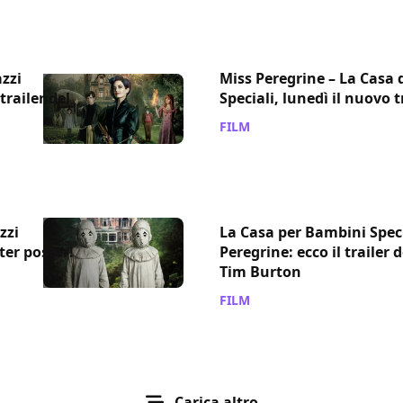
zzi
Miss Peregrine – La Casa 
trailer del
Speciali, lunedì il nuovo t
FILM
/ 19 giu 2016
zzi
La Casa per Bambini Speci
ter poster!
Peregrine: ecco il trailer 
Tim Burton
FILM
/ 15 mar 2016
Carica altro