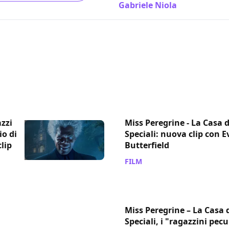
Gabriele Niola
/ 07 dic 2016
zzi
Miss Peregrine - La Casa 
io di
Speciali: nuova clip con 
lip
Butterfield
FILM
/ 02 set 2016
Miss Peregrine – La Casa 
Speciali, i "ragazzini pecu