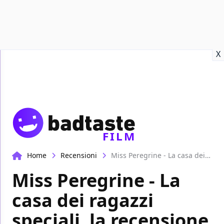
Recensioni
Format video
Marvel
Netflix
Disney+
Prime
X
FILM
Home
Recensioni
Miss Peregrine - La casa dei ragazzi speciali, la recensione
Miss Peregrine - La
casa dei ragazzi
speciali, la recensione