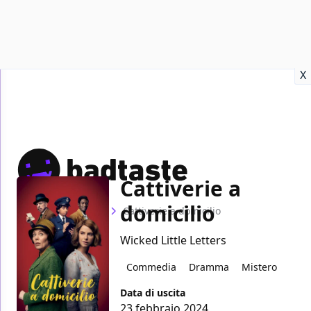
Recensioni
Format video
Marvel
Netflix
Disney+
Prime
X
Cattiverie a
domicilio
Home
Film
Cattiverie a domicilio
Wicked Little Letters
Commedia
Dramma
Mistero
Data di uscita
23 febbraio 2024