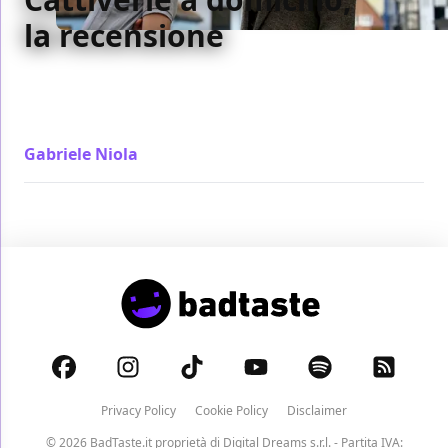
la recensione
Un fatto vero è raccontato in Cattiverie a domicilio
sfruttandone le potenzialità di commedia ma
pretendendo di trasformarlo in femminismo
Gabriele Niola
/ 18 apr 2024
Privacy Policy
Cookie Policy
Disclaimer
© 2026 BadTaste.it proprietà di
Digital Dreams s.r.l.
- Partita IVA: