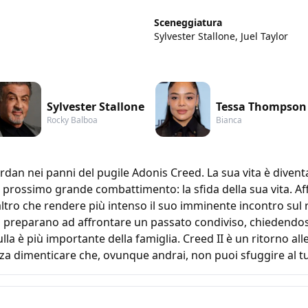
Sceneggiatura
Sylvester Stallone, Juel Taylor
Sylvester Stallone
Tessa Thompson
Rocky Balboa
Bianca
rdan nei panni del pugile Adonis Creed. La sua vita è diventa
o prossimo grande combattimento: la sfida della sua vita. Af
altro che rendere più intenso il suo imminente incontro sul
si preparano ad affrontare un passato condiviso, chiedendos
a è più importante della famiglia. Creed II è un ritorno alle 
za dimenticare che, ovunque andrai, non puoi sfuggire al t