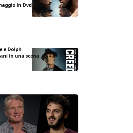
maggio in Dvd, Blu-
ne e Dolph
ani in una scena