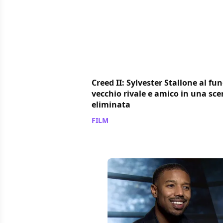
Creed II: Sylvester Stallone al fu
vecchio rivale e amico in una sc
eliminata
FILM
/ 04 mar 2019