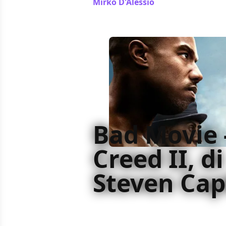
Mirko D'Alessio
/ 31 gen 2019
Bad Movie 
Creed II, di
Steven Capl
Il Bad Movie della settimana è Creed
Sylvester Stallone e Dolph Lundgre