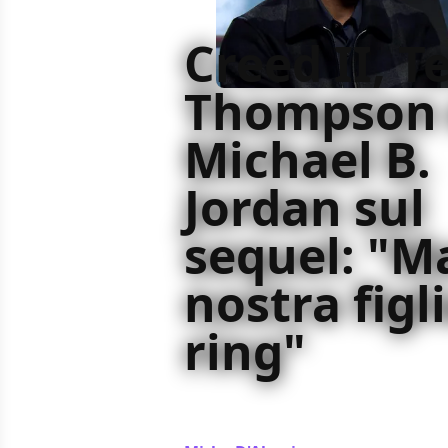
Creed II, T
Thompson 
Michael B.
Jordan sul
sequel: "M
nostra figli
ring"
Tessa Thompson e Michael B. Jorda
idee su Creed III, il sequel del film 