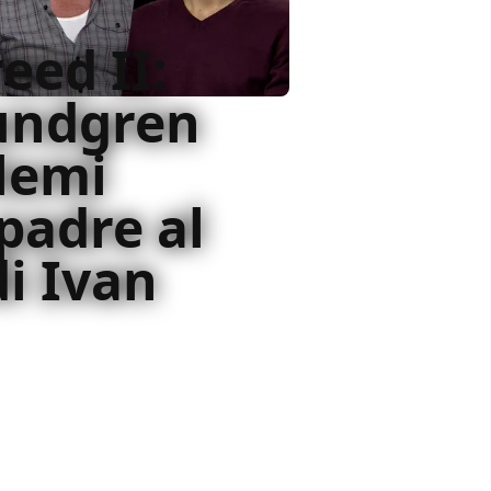
eed II:
undgren
lemi
padre al
di Ivan
iva a Dolph Lundgren e Florian
 al cinema
19