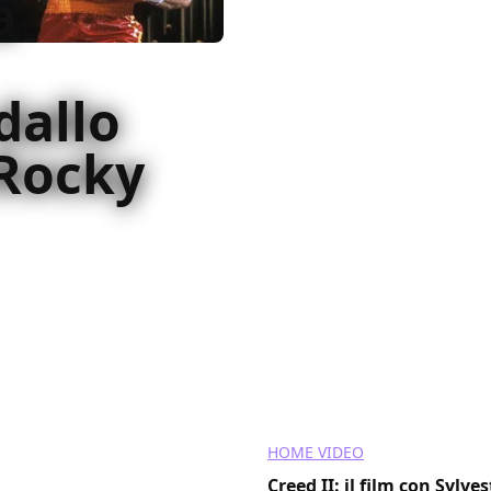
a
dallo
 Rocky
l campione sovietico, è
uite all’annuncio hanno
HOME VIDEO
Creed II: il film con Sylve