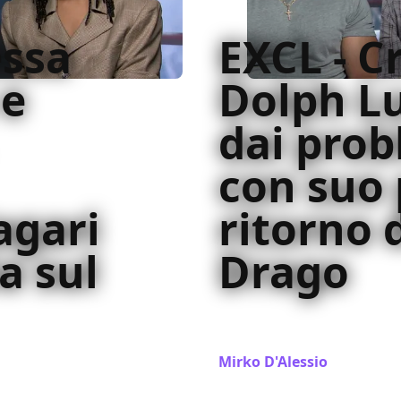
essa
EXCL - Cr
e
Dolph L
dai prob
con suo 
agari
ritorno 
a sul
Drago
La nostra intervista esclus
Munteanu per Creed II, ora
n parlano di alcune
Mirko D'Alessio
/ 29 gen 20
da oggi nelle sale