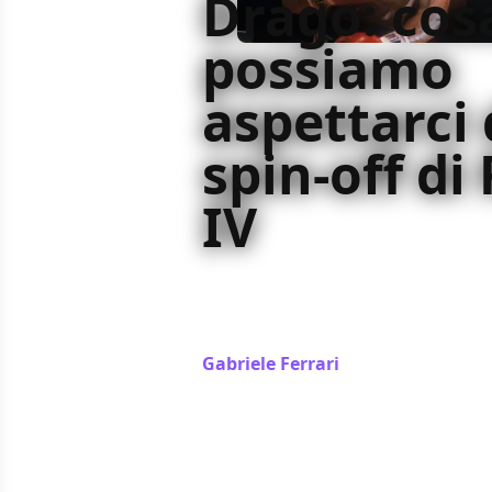
Drago: cos
possiamo
aspettarci 
spin-off di
IV
Drago, spin-off di Rocky dedicato a
in lavorazione, e le polemiche seg
acceso la nostra fantasia
Gabriele Ferrari
/ 07 ago 2022