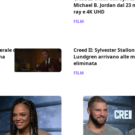
Michael B. Jordan dal 23 
ray e 4K UHD
FILM
/ 19 mag 2019
nerale di un
Creed II: Sylvester Stallo
ena
Lundgren arrivano alle m
eliminata
FILM
/ 19 feb 2019