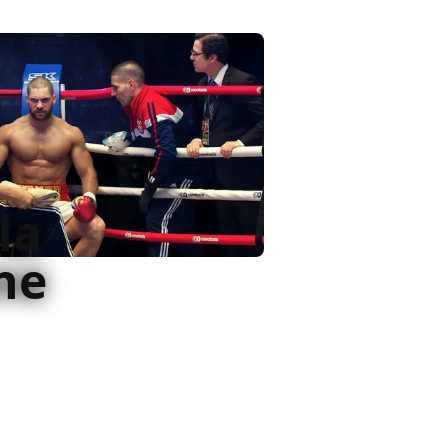
la
ne
cipale, Creed II non va
rotagonisti, Viktor e Ivan
aria parabola