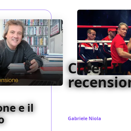
Creed II, 
recensio
Appesantito dalla trama prin
abbstanza appresso ai veri p
ne e il
Drago, e alla loro straordin
o
Gabriele Niola
/ 16 gen 2019