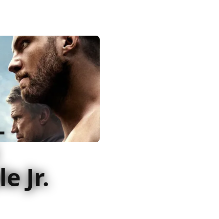
-
e Jr.
 II di Steve Caple Jr con
n ancora una volta nei