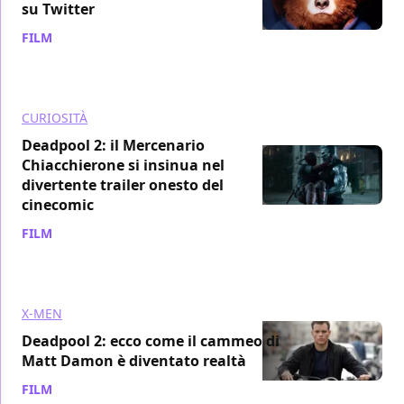
su Twitter
FILM
/ 07 set 2018
CURIOSITÀ
Deadpool 2: il Mercenario
Chiacchierone si insinua nel
divertente trailer onesto del
cinecomic
FILM
/ 25 ago 2018
X-MEN
Deadpool 2: ecco come il cammeo di
Matt Damon è diventato realtà
FILM
/ 24 ago 2018