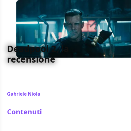
Deadpool 2, la
recensione
Capace di replicare in pieno gli elementi vincenti del
primo su Deadpool 2 aleggia un po' di stanchezza
scacciata per miracolo
Gabriele Niola
/ 15 mag 2018
Contenuti