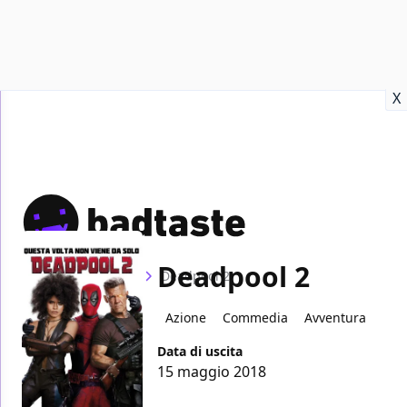
Recensioni
Format video
Marvel
Netflix
Disney+
Prime
X
Deadpool 2
Home
Film
Deadpool 2
Azione
Commedia
Avventura
Data di uscita
15 maggio 2018