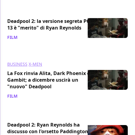
Deadpool 2: la versione segreta PG-
13 è "merito" di Ryan Reynolds
FILM
/ 05 ott 2018
BUSINESS
X-MEN
La Fox rinvia Alita, Dark Phoenix e
Gambit; a dicembre uscirà un
"nuovo" Deadpool
FILM
/ 29 set 2018
Deadpool 2: Ryan Reynolds ha
discusso con l'orsetto Paddington