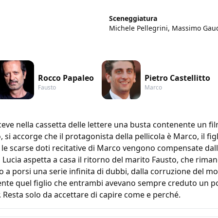
Sceneggiatura
Michele Pellegrini, Massimo Gaud
Rocco Papaleo
Pietro Castellitto
Fausto
Marco
ceve nella cassetta delle lettere una busta contenente un f
, si accorge che il protagonista della pellicola è Marco, il fi
che le scarse doti recitative di Marco vengono compensate da
, Lucia aspetta a casa il ritorno del marito Fausto, che rim
o a porsi una serie infinita di dubbi, dalla corruzione del m
ente quel figlio che entrambi avevano sempre creduto un po
. Resta solo da accettare di capire come e perché.