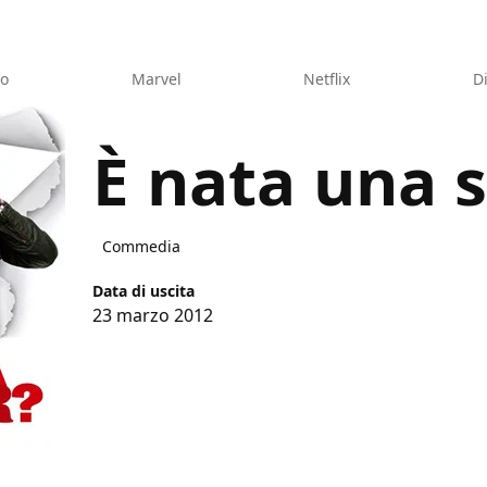
eo
Marvel
Netflix
D
È nata una s
ar?
Commedia
Data di uscita
23 marzo 2012