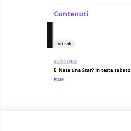
Contenuti
Articoli
BOX-OFFICE
E' Nata una Star? in testa sabato 
FILM
/ 25 mar 2012