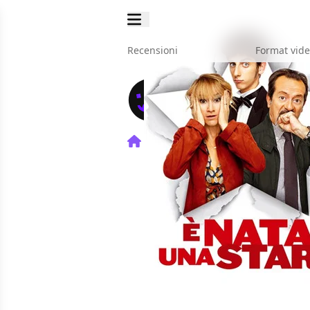
Recensioni
Format vid
Home
Film
E' nata una st