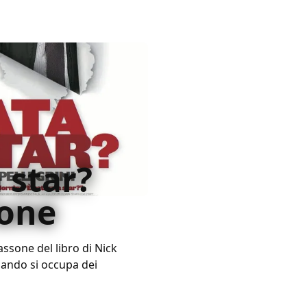
 star?
ione
ssone del libro di Nick
uando si occupa dei