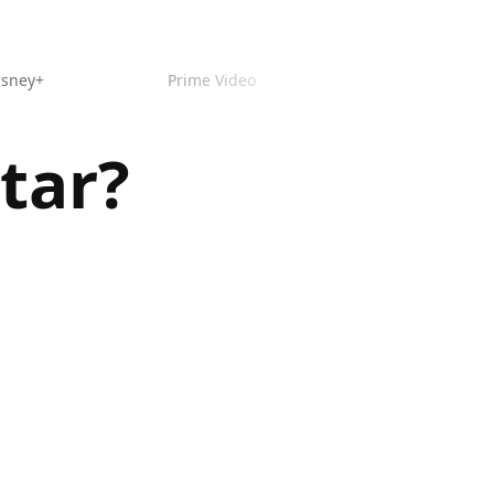
isney+
Prime Video
tar?