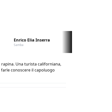
Enrico Elia Inserra
Francesco Garilli
Samba
Sprizz
 rapina. Una turista californiana,
 farle conoscere il capoluogo