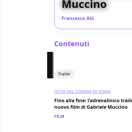
Muccino
Francesco Alò
/ 19 ott 2024
Contenuti
Trailer
FESTA DEL CINEMA DI ROMA
Fino alla fine: l'adrenalinico trail
nuovo film di Gabriele Muccino
FILM
/ 20 set 2024