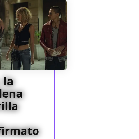
 la
Elena
illa
firmato