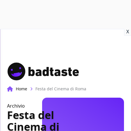
Recensioni
Format video
Marvel
Netflix
Disney+
Prime
X
Home
Festa del Cinema di Roma
Archivio
Festa del
Cinema di