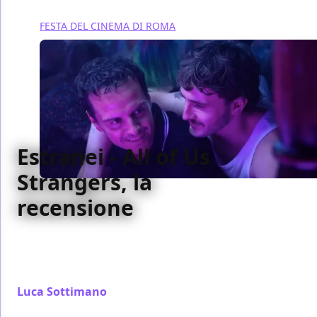
FESTA DEL CINEMA DI ROMA
Estranei - All of Us
Strangers, la
recensione
Spinto dall'ottima chimica tra Paul Mescal e Andrew
Scott, Estranei amplifica la potenza e i temi del
cinema di Andrew Haigh
Luca Sottimano
/ 29 ott 2023