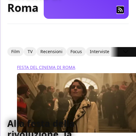
Roma
Film
TV
Recensioni
Focus
Interviste
Recensio
FESTA DEL CINEMA DI ROMA
Alla festa della
rivoluzione, la