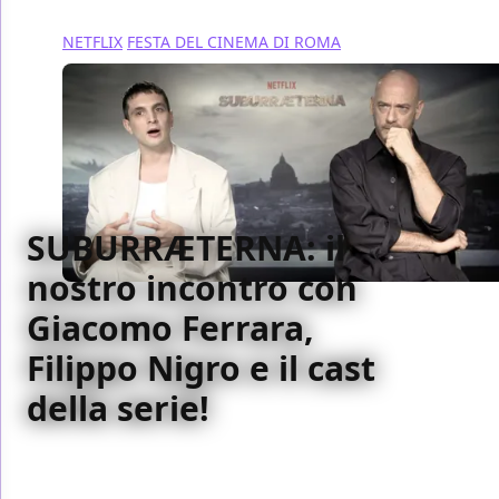
NETFLIX
FESTA DEL CINEMA DI ROMA
SUBURRÆTERNA: il
nostro incontro con
Giacomo Ferrara,
Filippo Nigro e il cast
della serie!
Abbiamo incontrato Giacomo Ferrara, Filippo Nigro
e gli altri protagonisti di SUBURRÆTERNA, dal 14