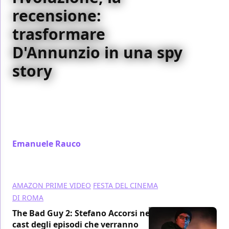
recensione:
trasformare
D'Annunzio in una spy
story
Un thriller storico su D’Annunzio e l’impresa di
Fiume: Alla festa della rivoluzione trasforma la Storia
in spettacolo pop tra intrighi, politica e cinema
d’autore
Emanuele Rauco
/ 16 apr
AMAZON PRIME VIDEO
FESTA DEL CINEMA
DI ROMA
The Bad Guy 2: Stefano Accorsi nel
cast degli episodi che verranno