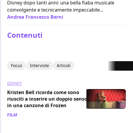
Disney dopo tanti anni: una bella fiaba musicale
coinvolgente e tecnicamente impeccabile...
Andrea Francesco Berni
/ 29 nov 2013
Contenuti
Focus
Interviste
Articoli
DISNEY
Kristen Bell ricorda come sono
riusciti a inserire un doppio senso
in una canzone di Frozen
FILM
/ 21 ott 2024