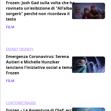
Frozen: Josh Gad sulla volta che ha
rovinato un'esibizione di "All'alba
sorgerò" perché non ricordava il
testo
FILM
/ 18 mag 2022
DISNEY
DISNEY+
Emergenza Coronavirus: Serena
Autieri e Michelle Hunziker
lanciano l'iniziativa social a tema
Frozen
FILM
/ 23 mar 2020
CORTOMETRAGGI
Frozen – Le Avventure di Olaf: ecco i