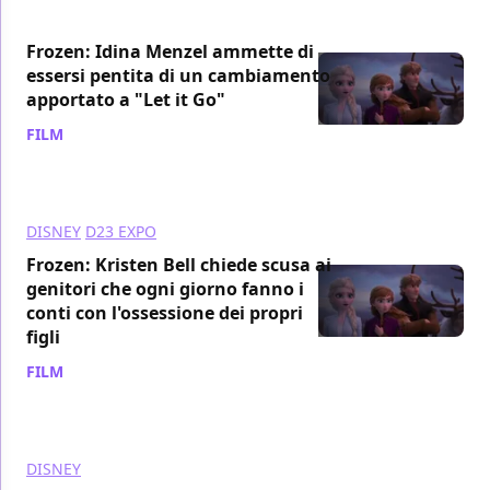
Frozen: Idina Menzel ammette di
essersi pentita di un cambiamento
apportato a "Let it Go"
FILM
/ 24 gen 2023
DISNEY
D23 EXPO
Frozen: Kristen Bell chiede scusa ai
genitori che ogni giorno fanno i
conti con l'ossessione dei propri
figli
FILM
/ 19 set 2022
DISNEY