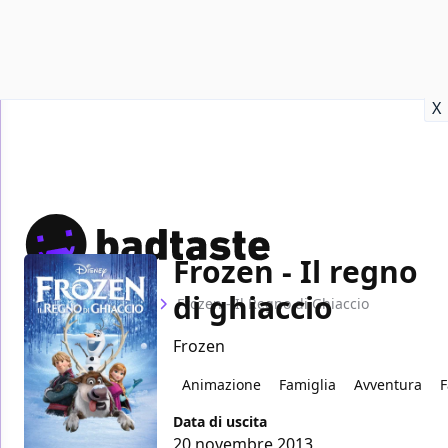
Recensioni
Format video
Marvel
Netflix
Disney+
Prime
X
Frozen - Il regno
di ghiaccio
Home
Film
Frozen - Il Regno di Ghiaccio
Frozen
Animazione
Famiglia
Avventura
F
Data di uscita
20 novembre 2013