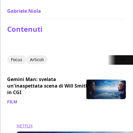
anni
Gabriele Niola
/ 09 ott 2019
Contenuti
Focus
Articoli
Gemini Man: svelata
un'inaspettata scena di Will Smith
in CGI
FILM
/ 02 set 2023
NETFLIX