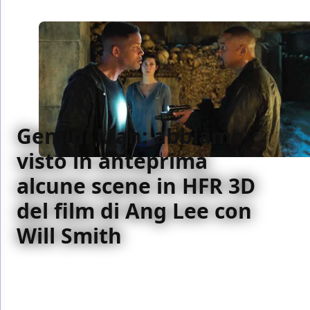
Gemini Man: abbiamo
visto in anteprima
alcune scene in HFR 3D
del film di Ang Lee con
Will Smith
Abbiamo visto in anteprima alcune scene di Gemini
Man in 3D+ (cioè 3D a 120 fotogrammi al secondo) e
ascoltato cosa avevano da dire Ang Lee e Will Smith