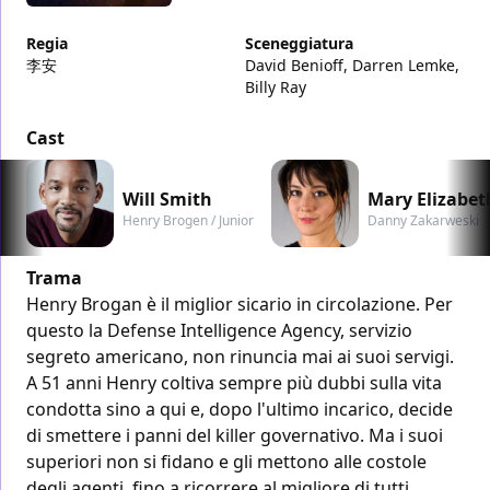
Regia
Sceneggiatura
李安
David Benioff, Darren Lemke,
Billy Ray
Cast
Will Smith
Mary Elizabet
Henry Brogen / Junior
Danny Zakarweski
Trama
Henry Brogan è il miglior sicario in circolazione. Per
questo la Defense Intelligence Agency, servizio
segreto americano, non rinuncia mai ai suoi servigi.
A 51 anni Henry coltiva sempre più dubbi sulla vita
condotta sino a qui e, dopo l'ultimo incarico, decide
di smettere i panni del killer governativo. Ma i suoi
superiori non si fidano e gli mettono alle costole
degli agenti, fino a ricorrere al migliore di tutti,