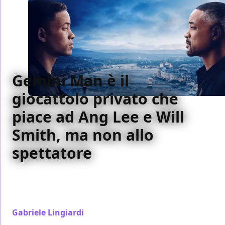
Gemini Man è il
giocattolo privato che
piace ad Ang Lee e Will
Smith, ma non allo
spettatore
Gemini Man non funziona. Ma forse non era questo
il suo intento. Il film è un divertimento privato per
Ang Lee che sperimenta ma non conquista
Gabriele Lingiardi
/ 16 mag 2021