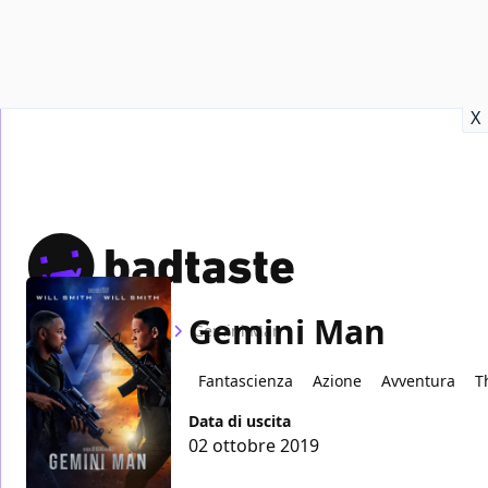
Recensioni
Format video
Marvel
Netflix
Disney+
Prime
X
Gemini Man
Home
Film
Gemini Man
Fantascienza
Azione
Avventura
T
Data di uscita
02 ottobre 2019