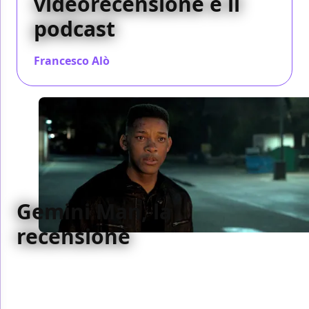
videorecensione e il
podcast
Francesco Alò
/ 11 ott 2019
Gemini Man, la
recensione
Dietro un film di Hong Kong girato ad Hollywood
con una nuova tecnologia c'è la più grande
sperimentazione finanziata dagli studios dei nostri