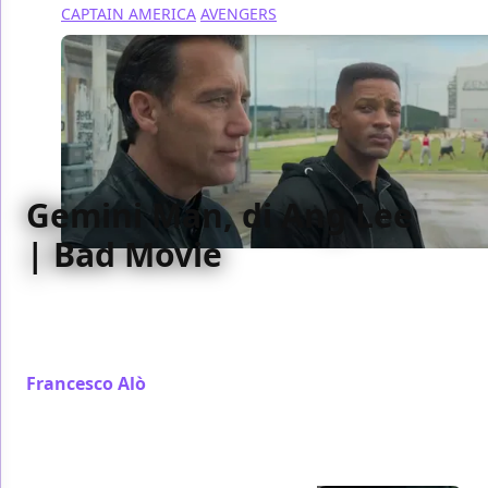
CAPTAIN AMERICA
AVENGERS
Gemini Man, di Ang Lee
| Bad Movie
Il Bad Movie della settimana è Gemini Man di Ang
Lee con Will Smith, spy action dove la star americana
lotta con se stesso
Francesco Alò
/ 13 ott 2019