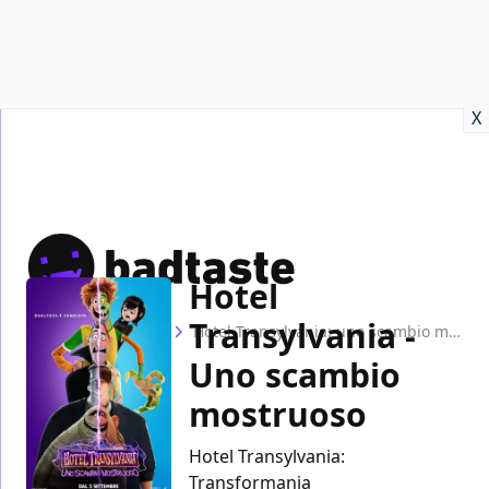
Recensioni
Format video
Marvel
Netflix
Disney+
Prime
X
Hotel
Transylvania -
Home
Film
Hotel Transylvania: uno scambio mostruoso
Uno scambio
mostruoso
Hotel Transylvania:
Transformania