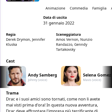
Animazione
Commedia
Famiglia
Data di uscita
31 gennaio 2022
Regia
Sceneggiatura
Derek Drymon, Jennifer
Amos Vernon, Nunzio
Kluska
Randazzo, Genndy
Tartakovsky
Cast
Andy Samberg
Selena Gomez
Johnny (voice)
Mavis (voice)
Trama
Drac e i suoi amici sono tornati, come non li avete
mai visti prima d'ora! In questa nuova avventura,
Drac deve affrontare l'impresa più terrificante di