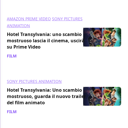
AMAZON PRIME VIDEO
SONY PICTURES
ANIMATION
Hotel Transylvania: uno scambio
mostruoso lascia il cinema, uscirà
su Prime Video
FILM
/ 16 ago 2021
SONY PICTURES ANIMATION
Hotel Transylvania: Uno scambio
mostruoso, guarda il nuovo trailer
del film animato
FILM
/ 02 lug 2021