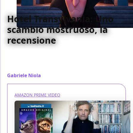
Hotel Transylvania: Uno
scambio mostruoso, la
recensione
La saga di Hotel Transylvania continua a fingere di
parlare ai bambini per proporsi come cronaca del
passaggio del tempo per i genitori
Gabriele Niola
/ 17 gen 2022
AMAZON PRIME VIDEO