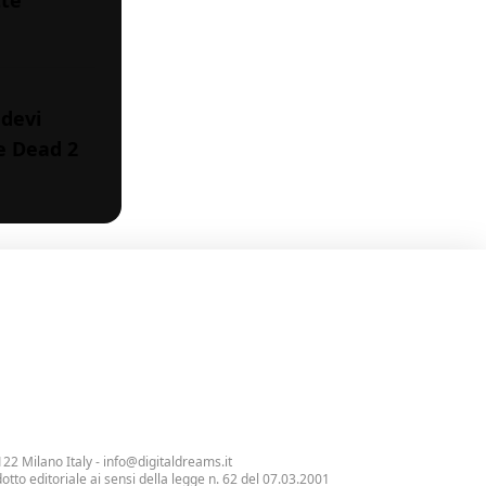
tte
 devi
re Dead 2
122 Milano Italy -
info@digitaldreams.it
tto editoriale ai sensi della legge n. 62 del 07.03.2001