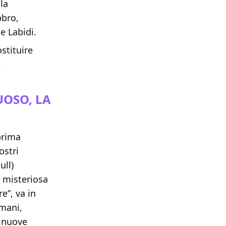
la
bbro,
e Labidi.
stituire
e
OSO, LA
prima
ostri
ull)
 misteriosa
e”, va in
umani,
 nuove