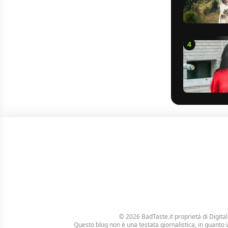
4
© 2026 BadTaste.it proprietà di
Digital
Questo blog non è una testata giornalistica, in quanto 