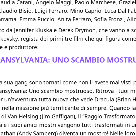
laudia Catani, Angelo Maggi, Paolo Marchese, Graziel
Claudio Bisio, Luigi Ferraro, Mino Caprio, Luca Dal Fa
rrama, Emma Puccio, Anita Ferraro, Sofia Fronzi, Alic
etto da Jennifer Kluska e Derek Drymon, che vanno a so
ovsky, regista dei primi tre film che qui figura com
e e produttore.
RANSYLVANIA: UNO SCAMBIO MOSTRU
la sua gang sono tornati come non li avete mai visti 
ransylvania: Uno scambio mostruoso. Ritrova i tuoi m
er un’avventura tutta nuova che vede Dracula (Brian H
nella missione più terrificante di sempre. Quando la
di Van Helsing (Jim Gaffigan), il “Raggio Trasformator
la e i suoi amici mostri vengono tutti trasformati in 
athan (Andy Samberg) diventa un mostro! Nelle loro