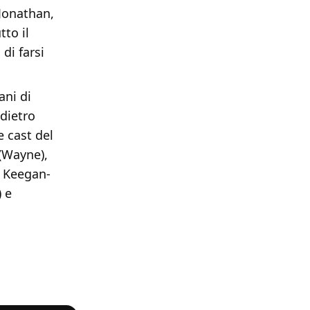
 Jonathan,
tto il
di farsi
ani di
ndietro
e cast del
(Wayne),
, Keegan-
) e