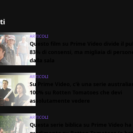
ti
ARTICOLI
Questo film su Prime Video divide il pu
83% di consensi, ma migliaia di perso
dalla sala
ARTICOLI
Su Prime Video, c'è una serie australia
100% su Rotten Tomatoes che devi
assolutamente vedere
ARTICOLI
Questa serie biblica su Prime Video ha 