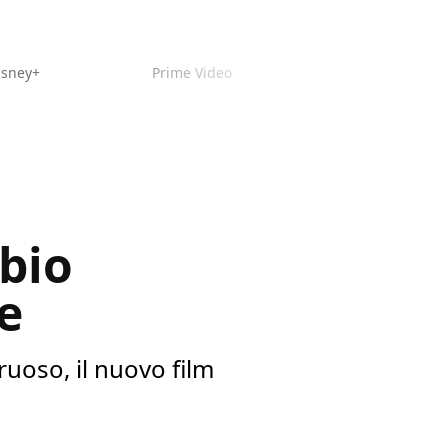
isney+
Prime Video
bio
e
uoso, il nuovo film