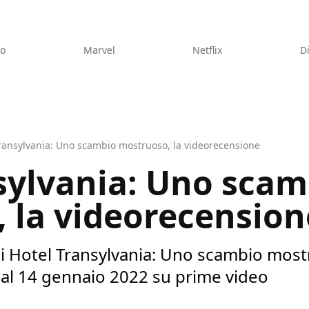
eo
Marvel
Netflix
D
ransylvania: Uno scambio mostruoso, la videorecensione
sylvania: Uno scam
 la videorecension
di Hotel Transylvania: Uno scambio mostr
dal 14 gennaio 2022 su prime video