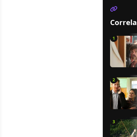
Correla
1
2
3