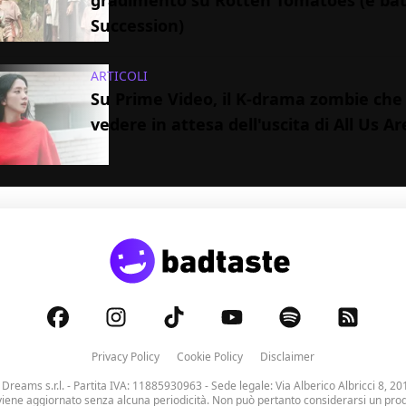
gradimento su Rotten Tomatoes (e ba
Succession)
ARTICOLI
Su Prime Video, il K-drama zombie che
vedere in attesa dell'uscita di All Us A
Privacy Policy
Cookie Policy
Disclaimer
 Dreams s.r.l.
- Partita IVA: 11885930963 - Sede legale: Via Alberico Albricci 8, 20
viene aggiornato senza alcuna periodicità. Non può pertanto considerarsi un prodo