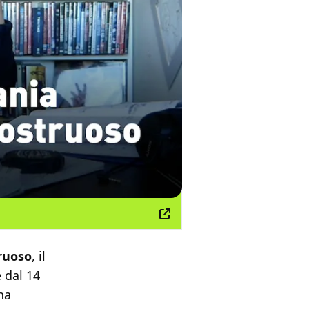
ruoso
, il
 dal 14
na