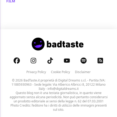
FILM
/ 31 ago 2014
Privacy Policy
Cookie Policy
Disclaimer
© 2026 BadTaste.it proprietà di
Digital Dreams s.r.l.
- Partita IVA:
11885930963 - Sede legale: Via Alberico Albricci 8, 20122 Milano
Italy -
info@digitaldreams.it
Questo blog non è una testata giornalistica, in quanto viene
aggiornato senza alcuna periodicità. Non può pertanto considerarsi
un prodotto editoriale ai sensi della legge n. 62 del 07.03.2001
Photo Credits: l’editore ha i diritti di utilizzo delle immagini presenti
sul sito.