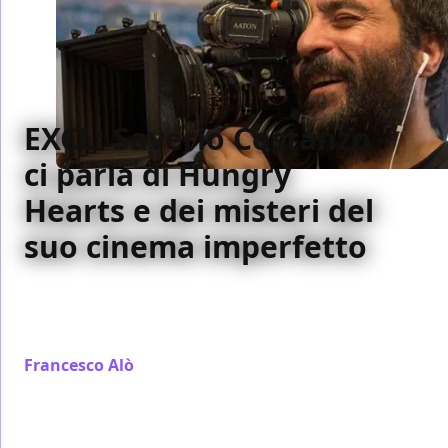
EXCL: Saverio Costanzo
ci parla di Hungry
Hearts e dei misteri del
suo cinema imperfetto
In esclusiva parliamo con il regista di Hungry Hearts
Saverio Costanzo. Adam Driver, Alba Rohrwacher,
l'horror, ma anche... American Sniper
Francesco Alò
/ 14 gen 2015