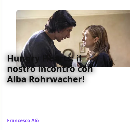
Hungry Hearts: il
nostro incontro con
Alba Rohrwacher!
Alba Rohrwacher ci spiega perché il suo
personaggio di Hungry Hearts non è pazzo. L'attrice
ha vinto con Adam Driver la Coppa Volpi al Festival di
Venezia
Francesco Alò
/ 13 gen 2015