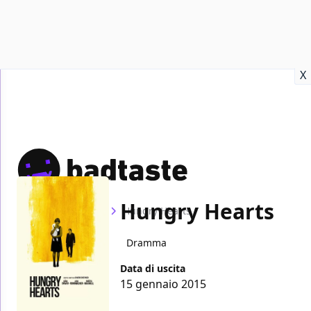
Recensioni
Format video
Marvel
Netflix
Disney+
Prime
X
Hungry Hearts
Home
Film
Hungry Hearts
Dramma
Data di uscita
15 gennaio 2015