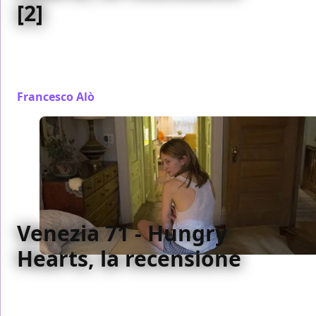
[2]
Arriva il secondo film italiano in Concorso. E' l'incubo
horror travestito da dramma sulla maternità Hungry
Hearts firmato Saverio Costanzo
Francesco Alò
/ 01 set 2014
Venezia 71 - Hungry
Hearts, la recensione
Replicando l'audacia stilistica del suo film
precedente l'Hungry Heart di Saverio Costanzo non