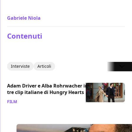
trova l'accompagna alla medesima forza espressiva
e si perde
Gabriele Niola
/ 31 ago 2014
Contenuti
Interviste
Articoli
Adam Driver e Alba Rohrwacher in
tre clip italiane di Hungry Hearts
FILM
/ 16 gen 2015