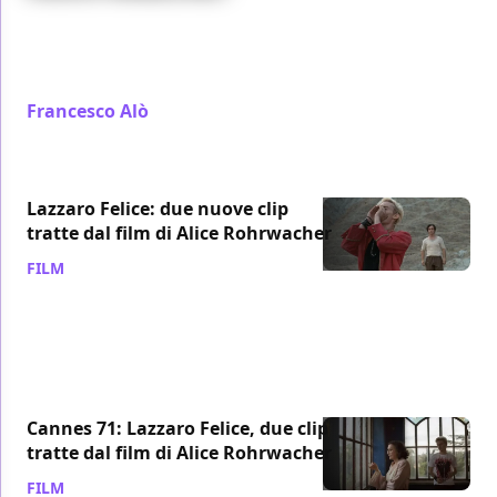
Il Bad Movie della settimana è Lazzaro Felice di Alice
Rohrwacher, premiato con la Miglior Sceneggiatura
al Festival di Cannes 2018
Francesco Alò
/ 03 giu 2018
Lazzaro Felice: due nuove clip
tratte dal film di Alice Rohrwacher
FILM
/ 02 giu 2018
Cannes 71: Lazzaro Felice, due clip
tratte dal film di Alice Rohrwacher
FILM
/ 15 mag 2018