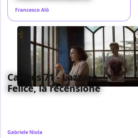
Francesco Alò
/ 01 giu 2018
Cannes 71 - Lazzaro
Felice, la recensione
Dalla campagna anni '90 che paiono l'800 alla città di
oggi Lazzaro Felice fa la favola con una morale dura
ma ha troppi problemi per far risaltare davvero i
suoi pregi
Gabriele Niola
/ 14 mag 2018