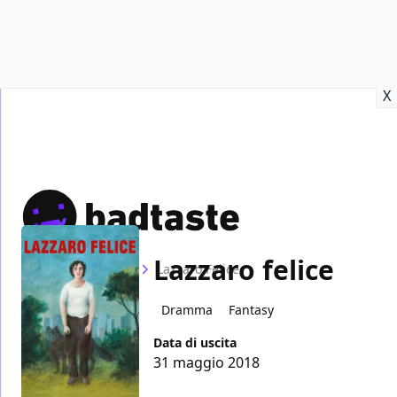
Recensioni
Format video
Marvel
Netflix
Disney+
Prime
X
Lazzaro felice
Home
Film
Lazzaro Felice
Dramma
Fantasy
Data di uscita
31 maggio 2018