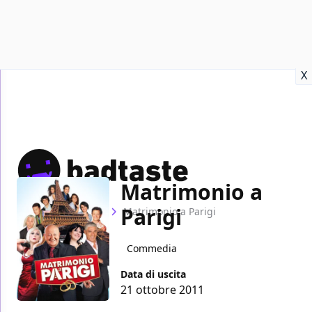
Recensioni
Format video
Marvel
Netflix
Disney+
Prime
X
Matrimonio a
Parigi
Home
Film
Matrimonio a Parigi
Commedia
Data di uscita
21 ottobre 2011