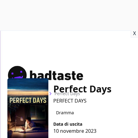
Recensioni
Format video
Marvel
Netflix
Disney+
Prime
X
Perfect Days
Home
Film
Perfect Days
PERFECT DAYS
Dramma
Data di uscita
10 novembre 2023