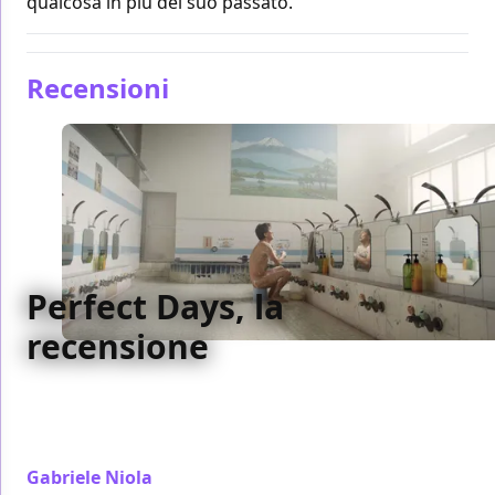
qualcosa in più del suo passato.
Recensioni
Perfect Days, la
recensione
In uno sforzo di mutazione cinematografica Perfect
Days mescola il cinema giapponese con i gusti e lo
sguardo di Wenders e crea un capolavoro
Gabriele Niola
/ 26 mag 2023