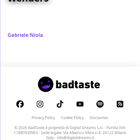
Durante l'intervista che Wim Wenders ha fatto con la
stampa italiana sono emerse 6 questioni sulla
lavorazione di Perfect Days
Gabriele Niola
/ 03 gen 2024
Privacy Policy
Cookie Policy
Disclaimer
© 2026 BadTaste.it proprietà di
Digital Dreams s.r.l.
- Partita IVA:
11885930963 - Sede legale: Via Alberico Albricci 8, 20122 Milano
Italy -
info@digitaldreams.it