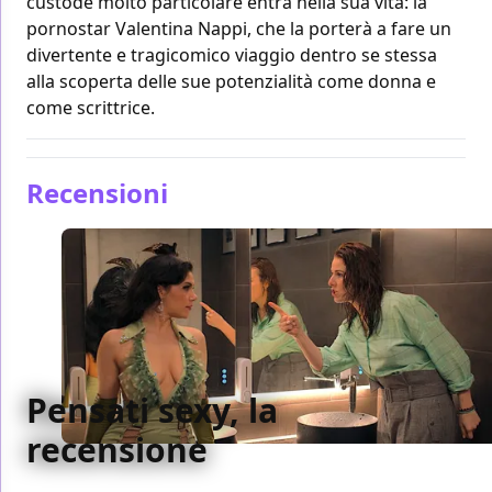
custode molto particolare entra nella sua vita: la
pornostar Valentina Nappi, che la porterà a fare un
divertente e tragicomico viaggio dentro se stessa
alla scoperta delle sue potenzialità come donna e
come scrittrice.
Recensioni
Pensati sexy, la
recensione
La presenza di Valentina Nappi forniva a Pensati