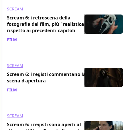
SCREAM
Scream 6: i retroscena della
fotografia del film, più "realistica"
rispetto ai precedenti capitoli
FILM
/ 20 mar 2023
SCREAM
Scream 6: i registi commentano la
scena d'apertura
FILM
/ 16 mar 2023
SCREAM
Scream 6: i registi sono aperti al