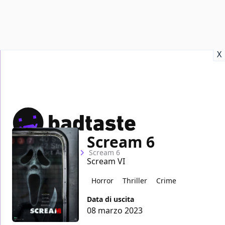
Recensioni
Format video
Marvel
Netflix
Disney+
Prime
X
Scream 6
Home
Film
Scream 6
Scream VI
Horror
Thriller
Crime
Data di uscita
08 marzo 2023