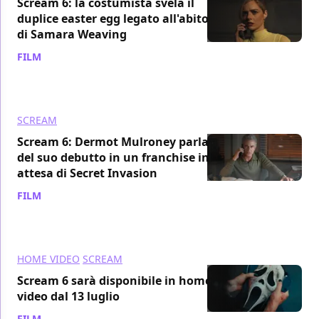
Scream 6: la costumista svela il
duplice easter egg legato all'abito
di Samara Weaving
FILM
/ 01 apr 2023
SCREAM
Scream 6: Dermot Mulroney parla
del suo debutto in un franchise in
attesa di Secret Invasion
FILM
/ 30 mar 2023
HOME VIDEO
SCREAM
Scream 6 sarà disponibile in home
video dal 13 luglio
FILM
/ 30 mar 2023