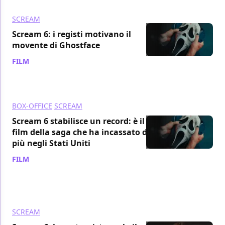
SCREAM
Scream 6: i registi motivano il
movente di Ghostface
FILM
/ 01 mag 2023
BOX-OFFICE
SCREAM
Scream 6 stabilisce un record: è il
film della saga che ha incassato di
più negli Stati Uniti
FILM
/ 13 apr 2023
SCREAM