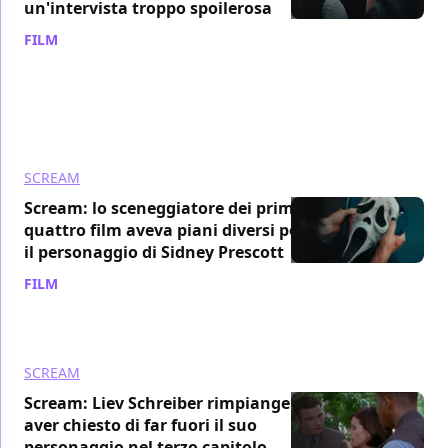
un'intervista troppo spoilerosa
FILM
/ 20 dic 2023
SCREAM
Scream: lo sceneggiatore dei primi
quattro film aveva piani diversi per
il personaggio di Sidney Prescott
FILM
/ 16 set 2023
SCREAM
Scream: Liev Schreiber rimpiange di
aver chiesto di far fuori il suo
personaggio nel terzo capitolo