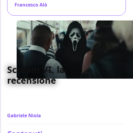
Francesco Alò
/ 10 mar 2023
Scream VI, la
recensione
Proseguendo sulla strada del precedente Scream VI
ne tradisce tutti i presupposti finendo per essere il
più scialbo tra i sequel
Gabriele Niola
/ 08 mar 2023