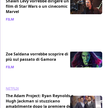
Shawn Levy vorrebbe dirigere un
film di Star Wars o un cinecomic
Marvel
FILM
/ 08 mar 2022
Zoe Saldana vorrebbe scoprire di
più sul passato di Gamora
FILM
/ 08 mar 2022
NETFLIX
The Adam Project: Ryan Reynolds e
Hugh Jackman si stuzzicano
amabilmente dopo la premiere del