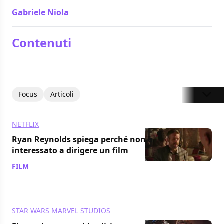
Gabriele Niola
/ 10 mar 2022
Contenuti
Focus
Articoli
NETFLIX
Ryan Reynolds spiega perché non è
interessato a dirigere un film
FILM
/ 10 mar 2022
STAR WARS
MARVEL STUDIOS