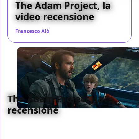
The Adam Project, la
video recensione
Francesco Alò
/ 18 mar 2022
The Adam Project, la
recensione
Un film grande e grosso che ne contiene un altro,
piccolo e intimo come non siamo più abituati a
pretendere e invece dovremmo