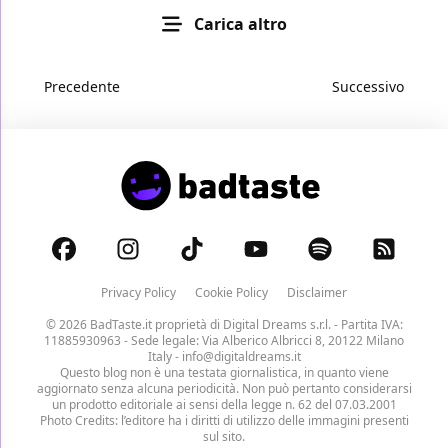
Carica altro
Precedente
Successivo
Privacy Policy
Cookie Policy
Disclaimer
© 2026 BadTaste.it proprietà di
Digital Dreams s.r.l.
- Partita IVA:
11885930963 - Sede legale: Via Alberico Albricci 8, 20122 Milano
Italy -
info@digitaldreams.it
Questo blog non è una testata giornalistica, in quanto viene
aggiornato senza alcuna periodicità. Non può pertanto considerarsi
un prodotto editoriale ai sensi della legge n. 62 del 07.03.2001
Photo Credits: l’editore ha i diritti di utilizzo delle immagini presenti
sul sito.