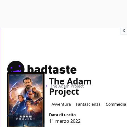
Recensioni
Format video
Marvel
Netflix
Disney+
Prime
X
The Adam
Home
Film
The Adam Project
Project
Avventura
Fantascienza
Commedia
Data di uscita
11 marzo 2022