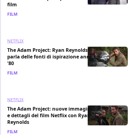
film
FILM
/ 03 mar 2022
NETFLIX
The Adam Project: Ryan Reynolds
parla delle fonti di ispirazione anni
'80
FILM
/ 17 feb 2022
NETFLIX
The Adam Project: nuove immagini
e dettagli del film Netflix con Ryan
Reynolds
FILM
/ 01 feb 2022