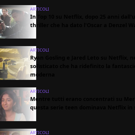
ARTICOLI
In Top 10 su Netflix, dopo 25 anni dall'us
thriller che ha dato l'Oscar a Denzel 
ARTICOLI
Ryan Gosling e Jared Leto su Netflix, n
sofisticato che ha ridefinito la fantasc
moderna
ARTICOLI
Mentre tutti erano concentrati su Mer
questa serie teen dominava Netflix in 
ARTICOLI