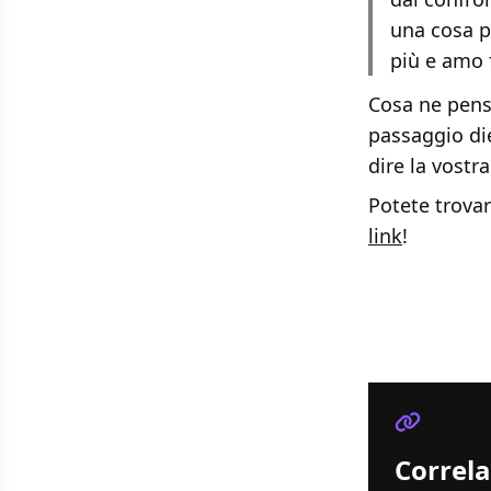
una cosa pe
più e amo 
Cosa ne pens
passaggio die
dire la vostr
Potete trova
link
!
Correla