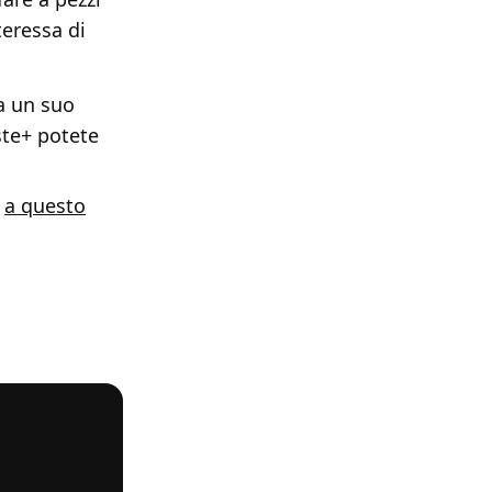
teressa di
a un suo
ste+ potete
h
a questo