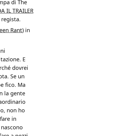
mpa di The
A IL TRAILER
 regista.
een Rant
) in
gni
tazione. E
rché dovrei
ota. Se un
e fico. Ma
n la gente
aordinario
io, non ho
fare in
e nascono
fare a pezzi