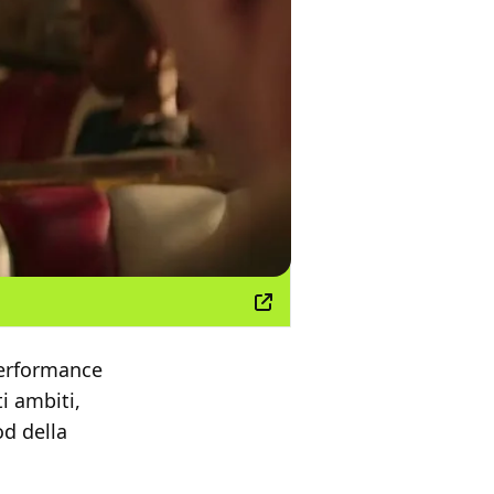
performance
ti ambiti,
od della