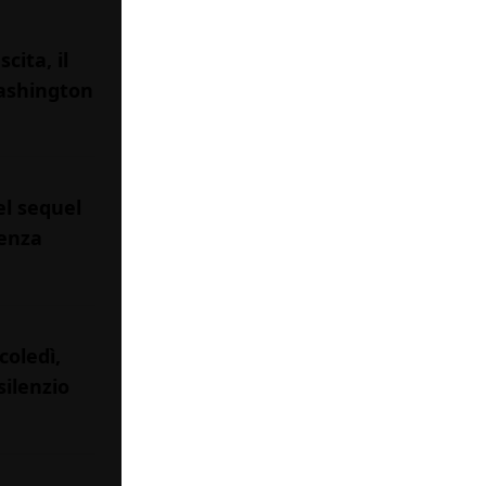
cita, il
Washington
el sequel
ienza
coledì,
silenzio