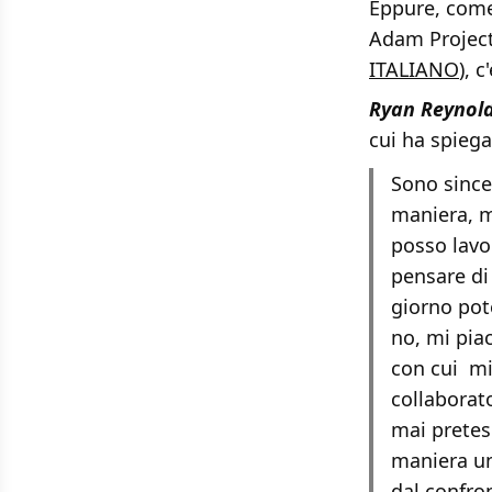
Eppure, come
Adam Project,
ITALIANO
), 
Ryan Reynol
cui ha spiega
Sono since
maniera, m
posso lavo
pensare di
giorno pot
no, mi pia
con cui mi
collaborat
mai pretes
maniera un
dal confron