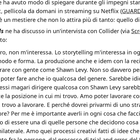
 ha avuto modo di spiegare durante gli impegni sta
 pellicola da domani in streaming su Netflix (
GUARD
c'è un mestiere che non lo attira più di tanto: quello di
ds
ne ha discusso in un'intervista con Collider (via
Scr
to:
ro, non m'interessa. Lo storytelling m'interessa in o
odo e forma. La produzione anche e idem con la reci
rare con gente come Shawn Levy. Non so davvero pe
 poter fare anche io qualcosa del genere. Sarebbe idi
essi magari dirigere qualcosa con Shawn Levy sarebb
ce la posizione in cui mi trovo. Amo poter lavorare co
 trovo a lavorare. E perché dovrei privarmi di uno str
ore? Per me è importante averli in ogni cosa che facc
o di essere una di quelle persone che decidono cosa 
ilaterale. Amo quei processi creativi fatti di idee ch
to fra le persone, dal processo di trial and error, del 